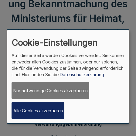
ung Bekanntmachung des
Ministeriums für Heimat,
Kommunales, Bau und
Cookie-Einstellungen
Gleichstellung – 612 – 66.2
Auf dieser Seite werden Cookies verwendet. Sie können
–
entweder allen Cookies zustimmen, oder nur solchen,
die für die Verwendung der Seite zwingend erforderlich
sind. Hier finden Sie die
Datenschutzerklärung
II.
Nur notwendige Cookies akzeptieren
Festlegung der Rohbauwerte und des Stundensatzes
Alle Cookies akzeptieren
gemäß Tarifstellen 2.1.2 und 2.1.4
des Allgemeinen Gebührentarifs der Allgemeinen
Verwaltungsgebührenordnung