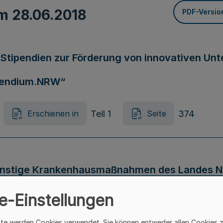
om
28.06.2018
PDF-Versio
n Stipendien zur Förderung von innovativen U
ipendium.NRW“
Teil 1
374
Erschienen in
Seite
onstige Krankenhausmaßnahmen des Landes N
für Arbeit, Gesundheit und Soziales
e-Einstellungen
ite werden Cookies verwendet. Sie können entweder allen Cookies 