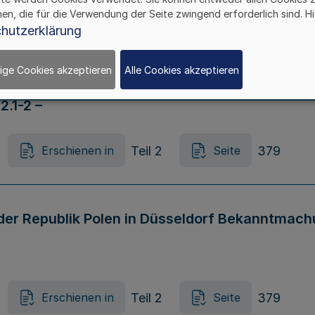
Teil 2
377
Erschienen in
Seite
hen, die für die Verwendung der Seite zwingend erforderlich sind. Hi
hutzerklärung
der Demokratischen Bundesrepublik Äthiopie
ige Cookies akzeptieren
Alle Cookies akzeptieren
2.1-2 –
Teil 2
379
Erschienen in
Seite
der Republik Polen in Düsseldorf Bekanntmach
Teil 2
379
Erschienen in
Seite