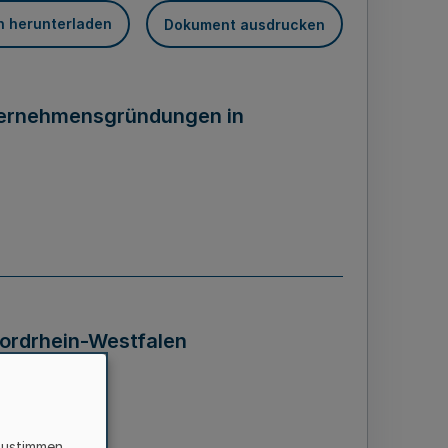
n herunterladen
Dokument ausdrucken
nternehmensgründungen in
ordrhein-Westfalen
zustimmen,