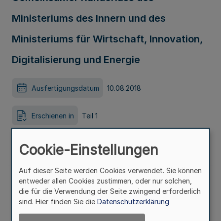
Ministeriums des Innern und des
Ministeriums für Wirtschaft, Innovation,
Digitalisierung und Energie
Ausfertigungsdatum
10.08.2018
Erschienen in
Teil 1
Seite
474
Cookie-Einstellungen
Auf dieser Seite werden Cookies verwendet. Sie können
entweder allen Cookies zustimmen, oder nur solchen,
Erlass zur Zweckbestimmung von
die für die Verwendung der Seite zwingend erforderlich
sind. Hier finden Sie die
Datenschutzerklärung
individuellen Leistungsprämien für das