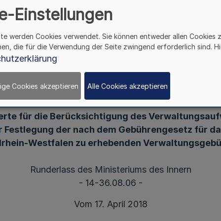
e-Einstellungen
erwaltungsgebühren R
ite werden Cookies verwendet. Sie können entweder allen Cookies 
hen, die für die Verwendung der Seite zwingend erforderlich sind. Hi
iums des Innern - 14-3
hutzerklärung
ige Cookies akzeptieren
Alle Cookies akzeptieren
erte für die Berücksichtigung des Verwaltungsau
r Festlegung der nach dem Gebührengesetz für d
rhein-Westfalen zu erhebenden Verwaltungsgeb
Runderlass des Ministeriums des Innern
- 14-36.08.06 -
Vom 17. April 2018