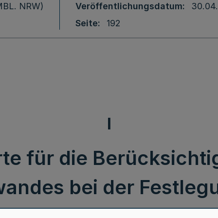
 (MBL. NRW)
Veröffentlichungsdatum
30.04
Seite
192
I
te für die Berücksicht
andes bei der Festleg
 für das Land Nordrhe