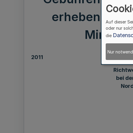
Cooki
erhebenden V
Auf dieser Se
oder nur solc
Minister
Datensc
die
Nur notwend
2011
Richtw
bei de
Nord