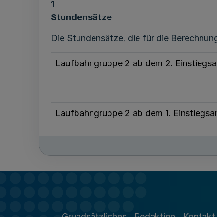
1
Stundensätze
Die Stundensätze, die für die Berechnu
Laufbahngruppe 2 ab dem 2. Einstiegsa
Laufbahngruppe 2 ab dem 1. Einstiegsa
Laufbahngruppe 1 ab dem 2. Einstiegsam
Laufbahngruppe 1 ab dem 1. Einstiegsam
Grundsätzliches
Redaktion
Kontakt