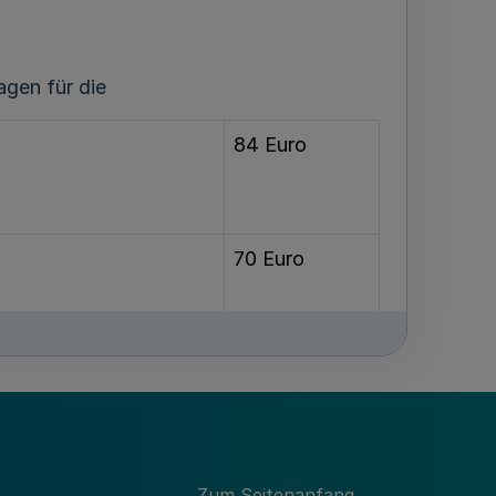
gen für die
84 Euro
70 Euro
61 Euro
44 Euro
Zum Seitenanfang