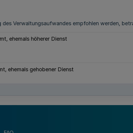
ng des Verwaltungsaufwandes empfohlen werden, betra
mt, ehemals höherer Dienst
mt, ehemals gehobener Dienst
t, ehemals mittlerer Dienst
t, ehemals einfacher Dienst
FAQ