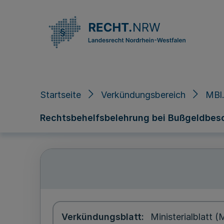
Direkt zum Inhalt
Startseite
Verkündungsbereich
MBl.
Rechtsbehelfsbelehrung bei Bußgeldbesch
Verkündungsblatt
Ministerialblatt