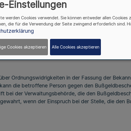
e-Einstellungen
Rechtsbehelfsbelehrung
bei Bußgeldbescheiden
ite werden Cookies verwendet. Sie können entweder allen Cookies 
hen, die für die Verwendung der Seite zwingend erforderlich sind. Hi
hutzerklärung
Runderlass des Ministeriums des Innern
- 14 - 36.03 -
ige Cookies akzeptieren
Alle Cookies akzeptieren
Vom 12. April 2018
über Ordnungswidrigkeiten in der Fassung der Bekann
g kann die betroffene Person gegen den Bußgeldbesc
rift bei der Verwaltungsbehörde, die den Bußgeldbesch
nn gewahrt, wenn der Einspruch bei der Stelle, die den