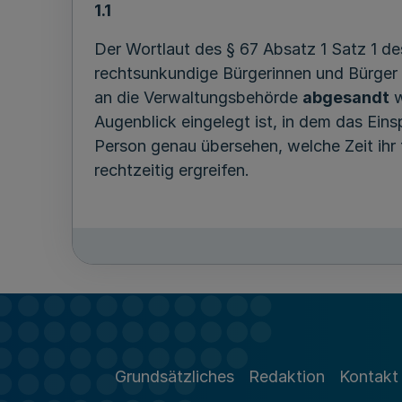
1.1
Der Wortlaut des § 67 Absatz 1 Satz 1 des
rechtsunkundige Bürgerinnen und Bürger -
an die Verwaltungsbehörde
abgesandt
w
Augenblick eingelegt ist, in dem das Ein
Person genau übersehen, welche Zeit ihr f
rechtzeitig ergreifen.
1.2
Ich bitte daher die Bußgeldbehörden, in
aufzunehmen, dass der Rechtsbehelf inne
Grundsätzliches
Redaktion
Kontakt
2