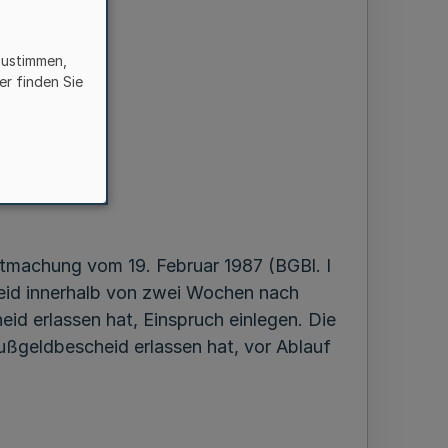
zustimmen,
er finden Sie
tmachung vom 19. Februar 1987 (BGBl. I
heid innerhalb von zwei Wochen nach
eid erlassen hat, Einspruch einlegen. Die
 Bußgeldbescheid erlassen hat, vor Ablauf