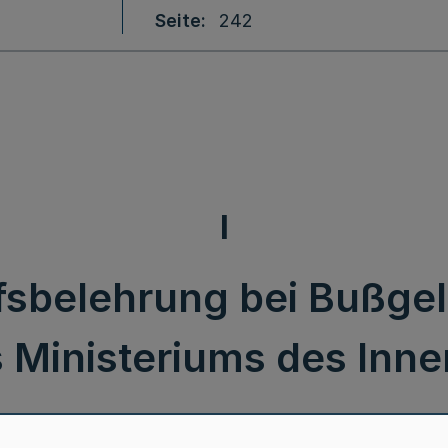
Seite
242
I
fsbelehrung bei Bußge
Ministeriums des Inner