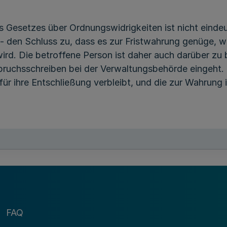
 Gesetzes über Ordnungswidrigkeiten ist nicht eindeuti
 den Schluss zu, dass es zur Fristwahrung genüge, wen
ird. Die betroffene Person ist daher auch darüber zu 
spruchsschreiben bei der Verwaltungsbehörde eingeht.
ür ihre Entschließung verbleibt, und die zur Wahrung i
 den zu erteilenden Rechtsbehelfsbelehrungen der Bu
rhalb der Frist bei der Verwaltungsbehörde
eingega
FAQ