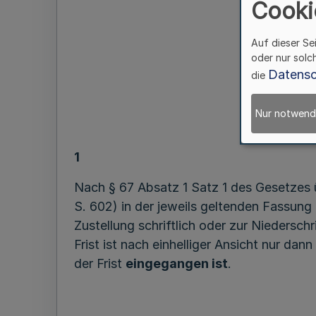
Cooki
Auf dieser Se
oder nur solc
Datensc
die
Nur notwend
1
Nach § 67 Absatz 1 Satz 1 des Gesetzes 
S. 602) in der jeweils geltenden Fassun
Zustellung schriftlich oder zur Niedersch
Frist ist nach einhelliger Ansicht nur da
der Frist
eingegangen ist
.