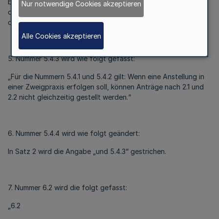
b) Es werden nach dem Wort „Anstellung“ die Wörter „oder
Nur notwendige Cookies akzeptieren
der Gründung beziehungsweise Übernahme einer Zweigpraxis
oder einer dortigen Anstellung“ eingefügt.
Alle Cookies akzeptieren
5. Nummer 5.4.3 wird wie folgt gefasst:
„Für die Nummern 5.4.1 und 5.4.2 gilt: Wenn eine Anstellung in
einer Zweigpraxis erfolgen soll, können Anträge nach 2.1 und
2.2 nicht gleichzeitig gestellt werden.“
6. Nummer 5.4.4 wird wie folgt geändert:
In Satz 2 wird die Angabe „und 5.4.3“ gestrichen.
7. Nummer 6.2 wird die folgt gefasst:
„6.2