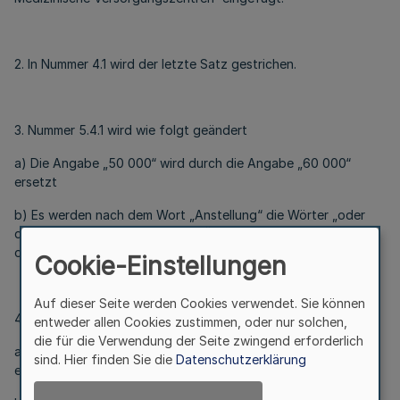
2. In Nummer 4.1 wird der letzte Satz gestrichen.
3. Nummer 5.4.1 wird wie folgt geändert
a) Die Angabe „50 000“ wird durch die Angabe „60 000“
ersetzt
b) Es werden nach dem Wort „Anstellung“ die Wörter „oder
der Gründung beziehungsweise Übernahme einer Zweigpraxis
oder einer dortigen Anstellung“ eingefügt.
Cookie-Einstellungen
Auf dieser Seite werden Cookies verwendet. Sie können
4. Nummer 5.4.2 wird wie folgt geändert
entweder allen Cookies zustimmen, oder nur solchen,
die für die Verwendung der Seite zwingend erforderlich
a) Die Angabe „25 000“ wird durch die Angabe „30 000“
sind. Hier finden Sie die
Datenschutzerklärung
ersetzt