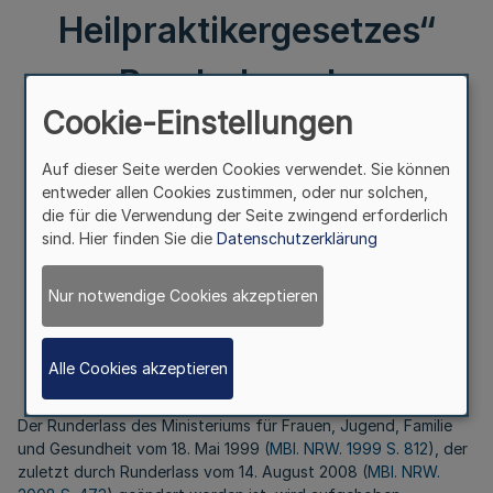
Heilpraktikergesetzes“
Runderlass des
Cookie-Einstellungen
Ministeriums für Arbeit,
Auf dieser Seite werden Cookies verwendet. Sie können
Gesundheit und Soziales
entweder allen Cookies zustimmen, oder nur solchen,
die für die Verwendung der Seite zwingend erforderlich
sind. Hier finden Sie die
Datenschutzerklärung
Nur notwendige Cookies akzeptieren
Vom 19. April 2018
Alle Cookies akzeptieren
Der Runderlass des Ministeriums für Frauen, Jugend, Familie
und Gesundheit vom 18. Mai 1999 (
MBl. NRW. 1999 S. 812
), der
zuletzt durch Runderlass vom 14. August 2008 (
MBl. NRW.