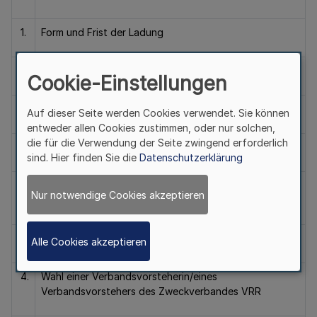
1.
Form und Frist der Ladung
Cookie-Einstellungen
2.
Beschlussfähigkeit und Tagesordnung
Auf dieser Seite werden Cookies verwendet. Sie können
entweder allen Cookies zustimmen, oder nur solchen,
die für die Verwendung der Seite zwingend erforderlich
sind. Hier finden Sie die
Datenschutzerklärung
3.
Genehmigung der Niederschrift über die öffentliche
Nur notwendige Cookies akzeptieren
Sitzung der Verbandsversammlung vom 21. März 2018
Alle Cookies akzeptieren
4.
Wahl einer Verbandsvorsteherin/eines
Verbandsvorstehers des Zweckverbandes VRR