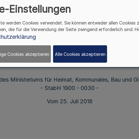
e-Einstellungen
eichstellung - StabH 19
ite werden Cookies verwendet. Sie können entweder allen Cookies 
hen, die für die Verwendung der Seite zwingend erforderlich sind. Hi
hutzerklärung
Richtlinie über die Gewährung von Zuwendungen
ige Cookies akzeptieren
Alle Cookies akzeptieren
r Umsetzung des Förderprogramms „Heimat-Fon
des Ministeriums für Heimat, Kommunales, Bau und Gl
- StabH 1900 - 0030 -
Vom 25. Juli 2018