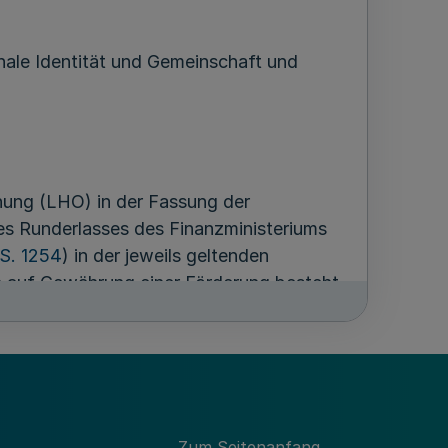
onale Identität und Gemeinschaft und
nung (LHO) in der Fassung der
des Runderlasses des Finanzministeriums
S. 1254
) in der jeweils geltenden
auf Gewährung einer Förderung besteht
s im Rahmen der verfügbaren
Zum Seitenanfang