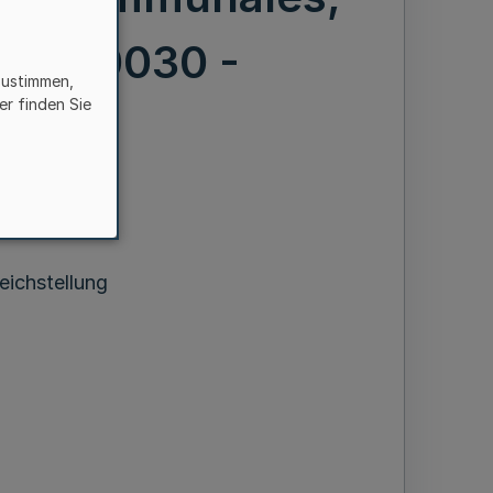
00 - 0030 -
zustimmen,
er finden Sie
ds“
eichstellung