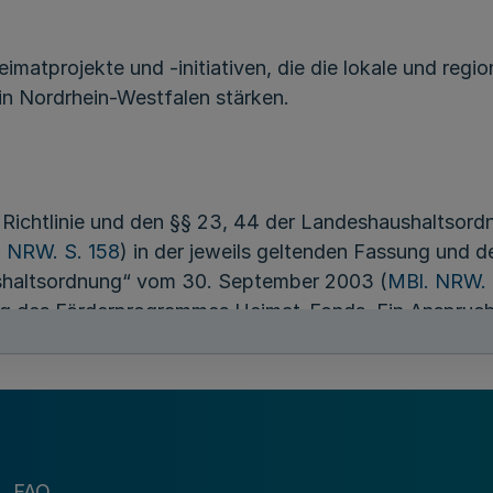
matprojekte und -initiativen, die die lokale und regi
in Nordrhein-Westfalen stärken.
ichtlinie und den §§ 23, 44 der Landeshaushaltsord
. NRW. S. 158
) in der jeweils geltenden Fassung und 
shaltsordnung“ vom 30. September 2003 (
MBl. NRW. 
 des Förderprogrammes Heimat-Fonds. Ein Anspruch 
gungsbehörde aufgrund ihres pflichtgemäßen Ermessen
FAQ