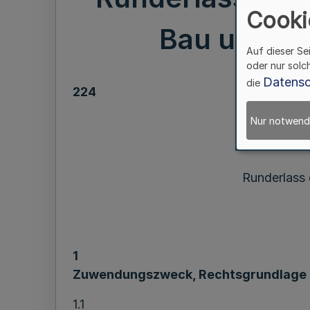
Cooki
Bau und Gl
Auf dieser Se
oder nur solc
Datensc
die
224
Nur notwend
zu
Runderlass 
1
Zuwendungszweck, Rechtsgrundlage
1.1