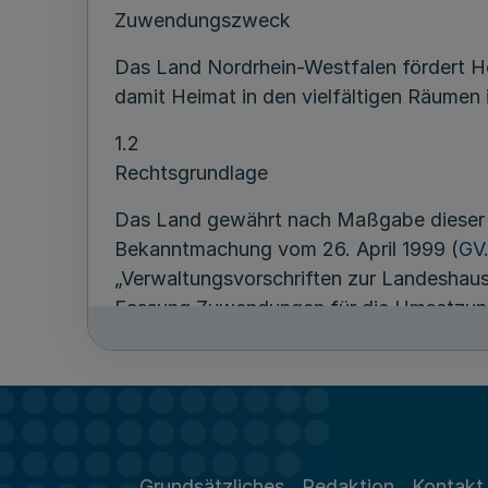
Zuwendungszweck
Das Land Nordrhein-Westfalen fördert Hei
damit Heimat in den vielfältigen Räumen 
1.2
Rechtsgrundlage
Das Land gewährt nach Maßgabe dieser R
Bekanntmachung vom 26. April 1999 (
GV
„Verwaltungsvorschriften zur Landeshau
Fassung Zuwendungen für die Umsetzung
nicht, vielmehr entscheidet die Bewilli
Haushaltsmittel.
2
Gegenstand der Förderung
Grundsätzliches
Redaktion
Kontakt