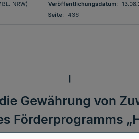
 (MBL. NRW)
Veröffentlichungsdatum
13.08.
Seite
436
I
er die Gewährung von Z
s Förderprogramms „
 Ministeriums für Heim