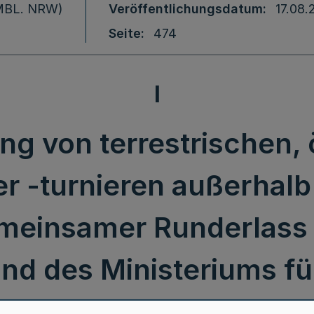
 (MBL. NRW)
Veröffentlichungsdatum
17.08.
Seite
474
I
ng von terrestrischen, 
r -turnieren außerhal
emeinsamer Runderlass 
nd des Ministeriums fü
ion, Digitalisierung und