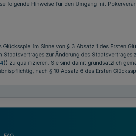
e folgende Hinweise für den Umgang mit Pokerverans
s Glücksspiel im Sinne von § 3 Absatz 1 des Ersten Gl
n Staatsvertrages zur Änderung des Staatsvertrages 
24
)) zu qualifizieren. Sie sind damit grundsätzlich ge
bnispflichtig, nach § 10 Absatz 6 des Ersten Glückss
dass besondere Veranstaltungsbedingungen nachgewie
ussetzungen können nur vorliegen, wenn entweder kei
eine Teilnahmegebühr, die ausschließlich oder ganz üb
r darf keine, auch nicht verdeckte, Gewinnchance er
el, welches in öffentlicher Turnierform in aller Regel
FAQ