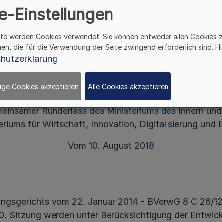
e-Einstellungen
ite werden Cookies verwendet. Sie können entweder allen Cookies 
hen, die für die Verwendung der Seite zwingend erforderlich sind. Hi
nstaltung von terrestrischen, öffentlichen Pokersp
hutzerklärung
oder -turnieren außerhalb von Spielbanken
(Pokererlass)
ige Cookies akzeptieren
Alle Cookies akzeptieren
einsamer Runderlass des Ministeriums des Innern und
eriums für Wirtschaft, Innovation, Digitalisierung und 
Vom 10. August 2018
ungsgerichts vom 22. Januar 2014 - BVerwG 8 C 26/12
0. Sitzung werden unter Berücksichtigung der Entwick