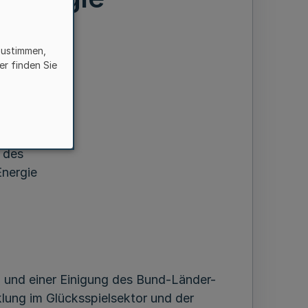
zustimmen,
er finden Sie
ielen
 des
Energie
 und einer Einigung des Bund-Länder-
lung im Glücksspielsektor und der