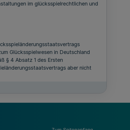
taltungen im glücksspielrechtlichen und
ücksspieländerungsstaatsvertrags
zum Glücksspielwesen in Deutschland
mäß § 4 Absatz 1 des Ersten
pieländerungsstaatsvertrags aber nicht
sen werden, die eine abweichende
ne Gewinnmöglichkeit besteht oder kein
erwiegend die Veranstaltungskosten deckt,
wachsen.
 gegen einen wie auch immer bezeichneten
Zum Seitenanfang