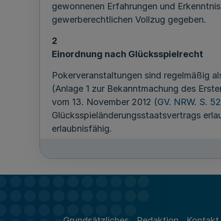
gewonnenen Erfahrungen und Erkenntniss
gewerberechtlichen Vollzug gegeben.
2
Einordnung nach Glücksspielrecht
Pokerveranstaltungen sind regelmäßig al
(Anlage 1 zur Bekanntmachung des Erste
vom 13. November 2012 (
GV. NRW. S. 5
Glücksspieländerungsstaatsvertrags erlau
erlaubnisfähig.
Nur in Ausnahmefällen ist es denkbar, 
Beurteilung zulassen können. Diese Vora
Spieleinsatz erfolgt, sondern lediglich 
erhoben wird. Aus dieser Teilnahmegebüh
Poker ist ein zufallsabhängiges Kartenspi
Grundsätzliches
Redaktion
Kontakt