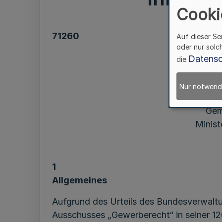
Cooki
71260
Auf dieser Se
oder nur solc
Vera
Datensc
die
Nur notwend
Gem
Minist
1
Allgemeines
Aufgrund des Urteils des Bundesverwalt
Ausschusses „Gewerberecht“ in seiner 12