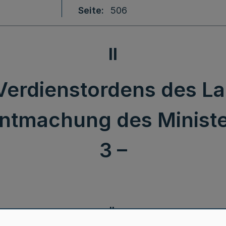
Seite
506
II
Verdienstordens des L
ntmachung des Ministe
3 –
II.