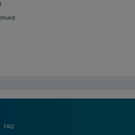
f
tmund
sberger,
Raeren
FAQ