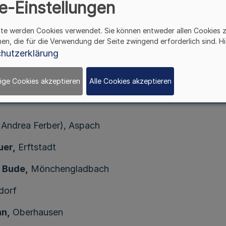
e-Einstellungen
Verleihung des Verdienstordens
des Landes Nordrhein-Westfalen
ite werden Cookies verwendet. Sie können entweder allen Cookies 
hen, die für die Verwendung der Seite zwingend erforderlich sind. Hi
Bekanntmachung des Ministerpräsidenten – M 3 –
hutzerklärung
Vom 29. August 2018
ige Cookies akzeptieren
Alle Cookies akzeptieren
genannten Persönlichkeiten am 23. August 2018 den V
 Andrea Ferber), Aspach
uer,
Erftstadt
 Bude,
Mönchengladbach
dorf
hn,
Oberhausen