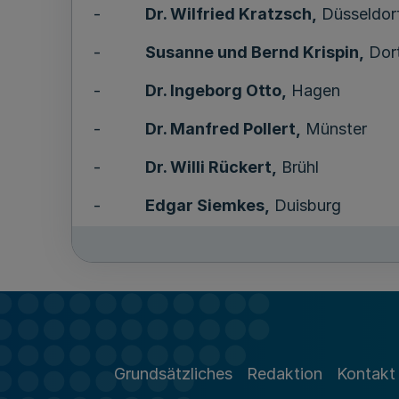
-
Dr. Wilfried Kratzsch,
Düsseldor
-
Susanne und Bernd Krispin,
Dor
-
Dr. Ingeborg Otto,
Hagen
-
Dr. Manfred Pollert,
Münster
-
Dr. Willi Rückert,
Brühl
-
Edgar Siemkes,
Duisburg
-
Turgay Tahtabas ,
Essen
-
Wolfgang Ullrich,
Lünen
-
Thomas Vehoff,
Hagen
-
Staatsminister a.D. Harry Voigt
Grundsätzliches
Redaktion
Kontakt
-
Prof. Dr. Klaus von Wild,
Münster