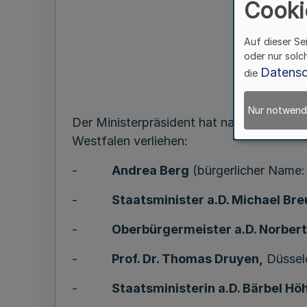
Cooki
Auf dieser Se
oder nur solc
Datensc
die
Nur notwend
Der Ministerpräsident hat nachstehend 
Westfalen verliehen:
-
Andrea Berg
(bürgerlicher Name:
-
Staatsminister a.D. Michael Bre
-
Oberbürgermeister a.D. Norbert
-
Prof. Dr. Thomas Druyen,
Düssel
-
Staatsministerin a.D. Bärbel Hö