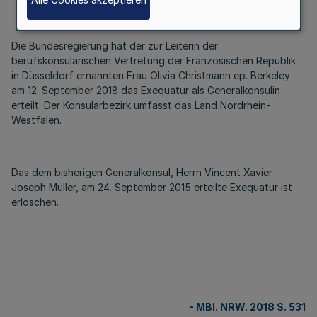
Die Bundesregierung hat der zur Leiterin der
berufskonsularischen Vertretung der Französischen Republik
in Düsseldorf ernannten Frau Olivia Christmann ep. Berkeley
am 12. September 2018 das Exequatur als Generalkonsulin
erteilt. Der Konsularbezirk umfasst das Land Nordrhein-
Westfalen.
Das dem bisherigen Generalkonsul, Herrn Vincent Xavier
Joseph Muller, am 24. September 2015 erteilte Exequatur ist
erloschen.
-
MBl. NRW. 2018 S. 531