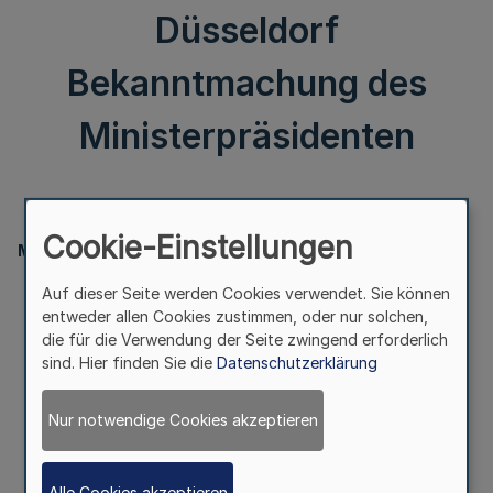
Düsseldorf
Bekanntmachung des
Ministerpräsidenten
II.
Cookie-Einstellungen
Ministerpräsident
Berufskonsularische Vertretung
Auf dieser Seite werden Cookies verwendet. Sie können
der Französischen Republik in Düsseldorf
entweder allen Cookies zustimmen, oder nur solchen,
die für die Verwendung der Seite zwingend erforderlich
Bekanntmachung des Ministerpräsidenten
sind. Hier finden Sie die
Datenschutzerklärung
– M 2 – 01.44 – 1/18
Nur notwendige Cookies akzeptieren
Vom 19. September 2018
Alle Cookies akzeptieren