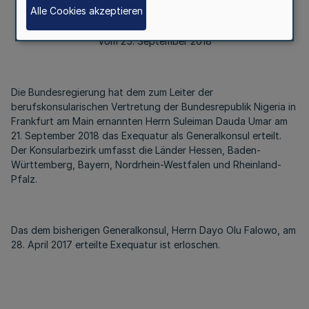
Alle Cookies akzeptieren
Vom 25. September 2018
Die Bundesregierung hat dem zum Leiter der
berufskonsularischen Vertretung der Bundesrepublik Nigeria in
Frankfurt am Main ernannten Herrn Suleiman Dauda Umar am
21. September 2018 das Exequatur als Generalkonsul erteilt.
Der Konsularbezirk umfasst die Länder Hessen, Baden-
Württemberg, Bayern, Nordrhein-Westfalen und Rheinland-
Pfalz.
Das dem bisherigen Generalkonsul, Herrn Dayo Olu Falowo, am
28. April 2017 erteilte Exequatur ist erloschen.