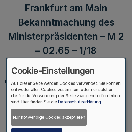
Frankfurt am Main
Bekanntmachung des
Ministerpräsidenten – M 2
– 02.65 – 1/18
Cookie-Einstellungen
II.
Ministerpräsident
Auf dieser Seite werden Cookies verwendet. Sie können
entweder allen Cookies zustimmen, oder nur solchen,
die für die Verwendung der Seite zwingend erforderlich
sind. Hier finden Sie die
Datenschutzerklärung
Berufskonsularische Vertretung
der Bundesrepublik Nigeria in Frankfurt am Main
Nur notwendige Cookies akzeptieren
Bekanntmachung des Ministerpräsidenten
– M 2 – 02.65 – 1/18