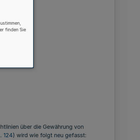
zustimmen,
er finden Sie
Integration
chtlinien über die Gewährung von
. 124
) wird wie folgt neu gefasst: