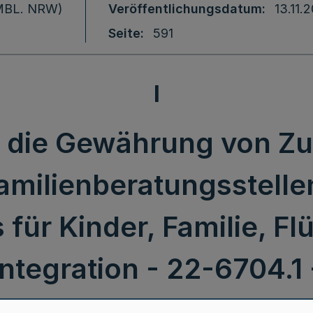
 (MBL. NRW)
Veröffentlichungsdatum
13.11.
Seite
591
I
er die Gewährung von 
amilienberatungsstelle
 für Kinder, Familie, Fl
Integration - 22-6704.1 