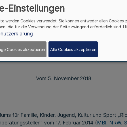
e-Einstellungen
Richtlinien
ite werden Cookies verwendet. Sie können entweder allen Cookies 
über die Gewährung von Zuwendungen
hen, die für die Verwendung der Seite zwingend erforderlich sind. Hi
zur Förderung von Familienberatungsstellen
hutzerklärung
 des Ministeriums für Kinder, Familie, Flüchtlinge und 
ige Cookies akzeptieren
Alle Cookies akzeptieren
- 22-6704.1 -
Vom 5. November 2018
ms für Familie, Kinder, Jugend, Kultur und Sport „Ri
eratungsstellen“ vom 17. Februar 2014 (
MBl. NRW. S