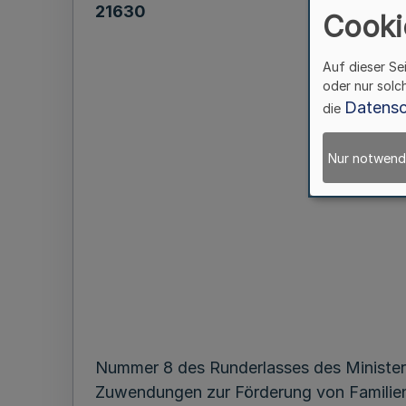
21630
Cooki
Auf dieser Se
oder nur solc
Datensc
die
Runderlass
Nur notwend
Nummer 8 des Runderlasses des Ministeriu
Zuwendungen zur Förderung von Familienb