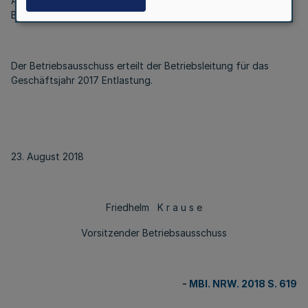
Auszug aus dem Sitzungsprotokoll vom 28. Juni 2018 des
Betriebsausschusses des Zweckverbandes VRR:
Der Betriebsausschuss erteilt der Betriebsleitung für das
Geschäftsjahr 2017 Entlastung.
23. August 2018
Friedhelm K r a u s e
Vorsitzender Betriebsausschuss
-
MBl. NRW. 2018 S. 619