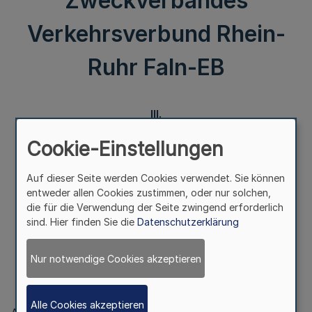
Zweckverbandes
Verkehrsverbund Rhein-
Ruhr FaIn-EB
III.
Cookie-Einstellungen
Entlastung der Betriebsleitung
Auf dieser Seite werden Cookies verwendet. Sie können
entweder allen Cookies zustimmen, oder nur solchen,
Bekanntmachung des Zweckverbandes Verkehrsverbund
die für die Verwendung der Seite zwingend erforderlich
Rhein-Ruhr FaIn-EB
sind. Hier finden Sie die
Datenschutzerklärung
Nur notwendige Cookies akzeptieren
Vom 23. August 2018
Alle Cookies akzeptieren