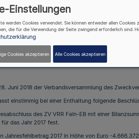
III.
e-Einstellungen
ite werden Cookies verwendet. Sie können entweder allen Cookies 
hen, die für die Verwendung der Seite zwingend erforderlich sind. Hi
In-EB für das Jahr 2017 und Entlastung der Mitg
hutzerklärung
hung des Zweckverbandes Verkehrsverbund Rhein-R
ige Cookies akzeptieren
Alle Cookies akzeptieren
Vom 28. August 2018
28. Juni 2018 der Verbandsversammlung des Zweckv
st einstimmig bei einer Enthaltung folgende Beschlü
resabschluss des ZV VRR FaIn-EB mit einer Bilanzsu
für das Jahr 2017 fest.
n Jahresfehlbetrag 2017 in Höhe von Euro -4.666.372