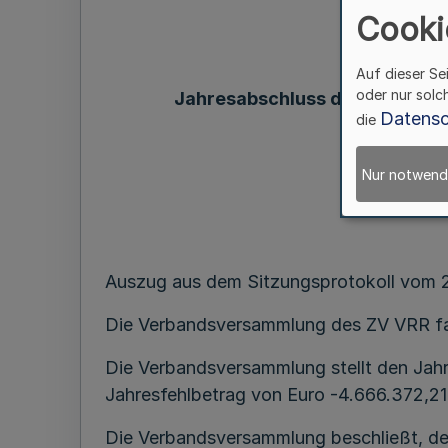
Cooki
Auf dieser Se
oder nur solc
Jahresabschluss des ZV VRR Fa
Datensc
die
Bekanntmac
Nur notwend
Auszug aus dem Sitzungsprotokoll vom 
Die Verbandsversammlung des ZV VRR fas
Die Verbandsversammlung stellt den Jah
Jahresfehlbetrag von Euro -4.666.372,21 
Die Verbandsversammlung beschließt, de