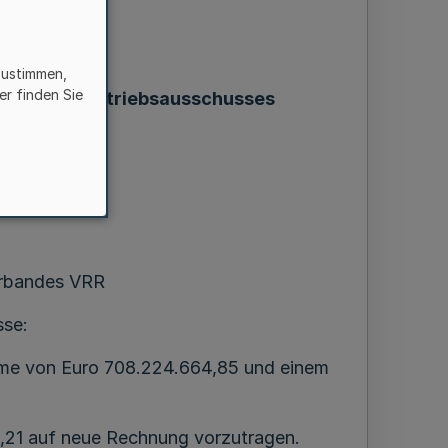
zustimmen,
er finden Sie
lieder des Betriebsausschusses
uhr FaIn-EB
erbandes VRR
sse:
mme von Euro 708.224.664,85 und einem
,21 auf neue Rechnung vorzutragen.