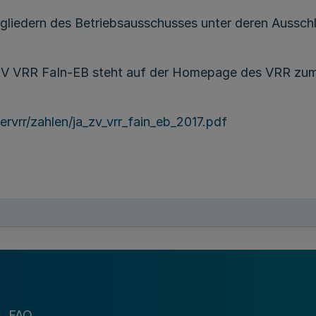
gliedern des Betriebsausschusses unter deren Ausschl
 ZV VRR FaIn-EB steht auf der Homepage des VRR zu
rvrr/zahlen/ja_zv_vrr_fain_eb_2017.pdf
Erik O. S c h u l z
Vorsitzender Verbandsversammlung
FAQ