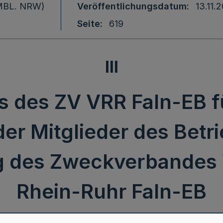
 (MBL. NRW)
Veröffentlichungsdatum
13.11.
Seite
619
III
 des ZV VRR FaIn-EB f
der Mitglieder des Bet
 des Zweckverbandes 
Rhein-Ruhr FaIn-EB