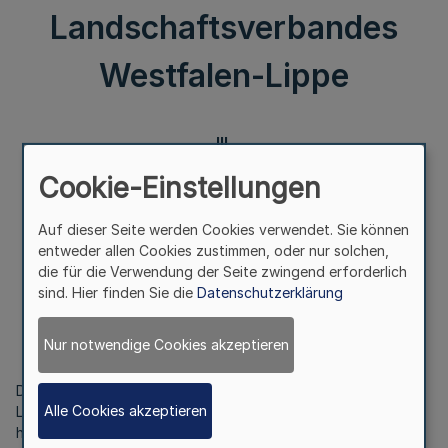
Landschaftsverbandes
Westfalen-Lippe
III.
Cookie-Einstellungen
Öffentliche Auslegung des Beteiligungsberichtes 2017
Bekanntmachung
Auf dieser Seite werden Cookies verwendet. Sie können
des Landschaftsverbandes Westfalen-Lippe
entweder allen Cookies zustimmen, oder nur solchen,
die für die Verwendung der Seite zwingend erforderlich
sind. Hier finden Sie die
Datenschutzerklärung
Vom 23. November 2018
Nur notwendige Cookies akzeptieren
Die öffentliche Auslegung des Beteiligungsberichtes 2017 des
Alle Cookies akzeptieren
Landschaftsverbandes Westfalen-Lippe ist im Internet unter
http://www.lwl.org/LWL/Der_LWL/Organisation/Zahlen-Fakten-