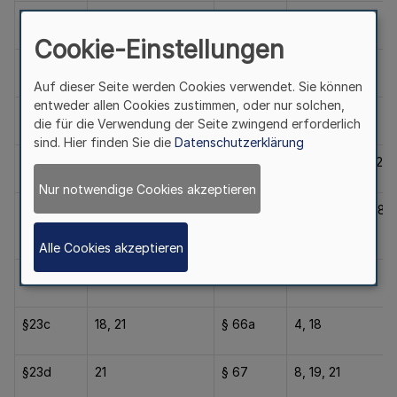
§ 16a
24
§ 60
20
Cookie-Einstellungen
§ 18
8, 21
§ 61
18, 19, 21, 25
Auf dieser Seite werden Cookies verwendet. Sie können
entweder allen Cookies zustimmen, oder nur solchen,
§ 22
5, 10, 18, 21
§ 62
20
die für die Verwendung der Seite zwingend erforderlich
sind. Hier finden Sie die
Datenschutzerklärung
§ 23
1, 4, 5, 10, 11, 18, 21
§ 64
2, 4, 10,17, 18, 20
Nur notwendige Cookies akzeptieren
§ 23a
18, 21
§ 65
6, 7, 8, 10, 11, 18,
20, 21
Alle Cookies akzeptieren
§23b
18, 20, 21
§ 66
18
§23c
18, 21
§ 66a
4, 18
§23d
21
§ 67
8, 19, 21