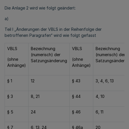
Die Anlage 2 wird wie folgt geändert:
a)
Teil I „Änderungen der VBLS in der Reihenfolge der
betroffenen Paragrafen“ wird wie folgt gefasst
VBLS
Bezeichnung
VBLS
Bezeichnung
(numerisch) der
(numerisch) der
(ohne
(ohne
Satzungsänderung
Satzungsänderu
Anhänge)
Anhänge)
§ 1
12
§ 43
3, 4, 6, 13
§ 3
8, 21
§ 44
4, 10
§ 5
24
§ 46
6, 11
§ 7
6, 13, 24
§ 46a
20