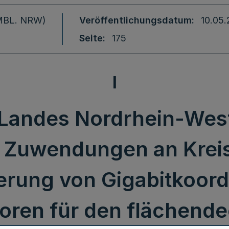
 (MBL. NRW)
Veröffentlichungsdatum
10.05.
Seite
175
I
s Landes Nordrhein-West
Zuwendungen an Kreise
erung von Gigabitkoor
toren für den flächen