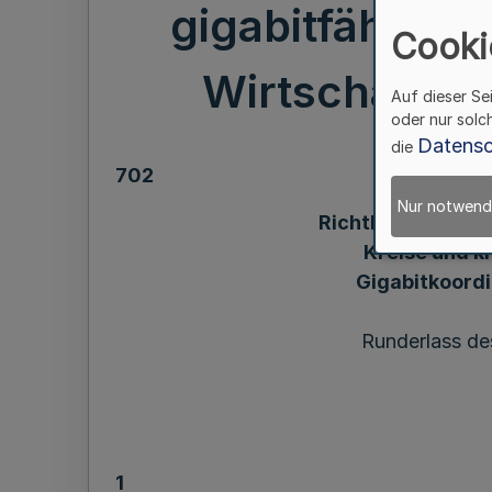
gigabitfähiger
Cooki
Wirtschaft, I
Auf dieser Se
oder nur solc
Datensc
die
702
Nur notwend
Richtlinie des L
Kreise und k
Gigabitkoordi
Runderlass des
1