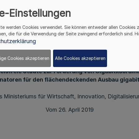
 Netze Runderlass des M
e-Einstellungen
nnovation, Digitalisieru
ite werden Cookies verwendet. Sie können entweder allen Cookies 
hen, die für die Verwendung der Seite zwingend erforderlich sind. Hi
hutzerklärung
ige Cookies akzeptieren
Alle Cookies akzeptieren
andes Nordrhein-Westfalen über die Gewährung v
reisfreie Städte zur Förderung von Gigabitkoordin
natoren für den flächendeckenden Ausbau gigabi
 Ministeriums für Wirtschaft, Innovation, Digitalisier
Vom 26. April 2019