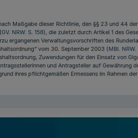
ach Maßgabe dieser Richtlinie, den §§ 23 und 44 de
(
GV. NRW. S. 158
), die zuletzt durch Artikel 1 des G
erzu ergangenen Verwaltungsvorschriften des Runderl
shaltsordnung“ vom 30. September 2003 (
MBl. NRW. 
haltsordnung, Zuwendungen für den Einsatz von Giga
Antragsstellerinnen und Antragsteller auf Gewährung d
grund ihres pflichtgemäßen Ermessens im Rahmen der 
eine zeitlich gleichgelagerte Förderung durch den Ru
tand und Handwerk „Richtlinie des Landes Nordrhein-W
dte für die Breitbandkoordination und für die Erstel
i 2016 (n. v.) ist ausgeschlossen.