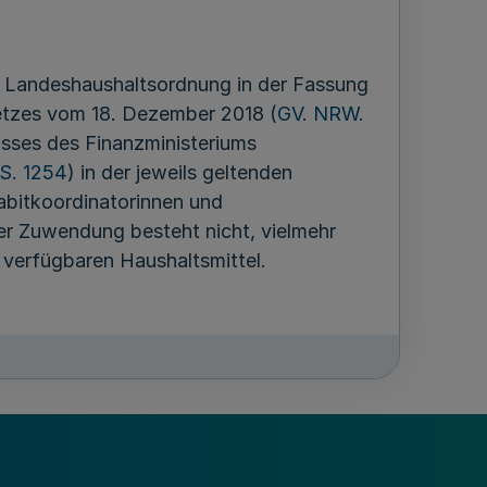
r Landeshaushaltsordnung in der Fassung
esetzes vom 18. Dezember 2018 (
GV. NRW.
asses des Finanzministeriums
S. 1254
) in der jeweils geltenden
bitkoordinatorinnen und
er Zuwendung besteht nicht, vielmehr
verfügbaren Haushaltsmittel.
nderlass des Ministeriums für
estfalen über die Gewährung von
lung von Next Generation Access-