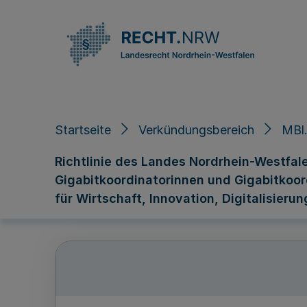
Direkt zum Inhalt
Startseite
Verkündungsbereich
MBl.
Richtlinie des Landes Nordrhein-Westfal
Gigabitkoordinatorinnen und Gigabitkoo
für Wirtschaft, Innovation, Digitalisieru