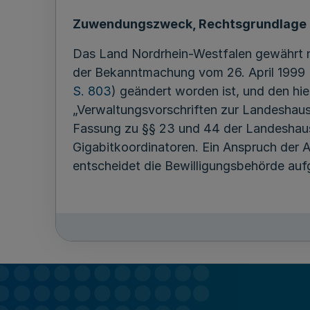
Zuwendungszweck, Rechtsgrundlage
Das Land Nordrhein-Westfalen gewährt n
der Bekanntmachung vom 26. April 1999 
S. 803
) geändert worden ist, und den hi
„Verwaltungsvorschriften zur Landeshau
Fassung zu §§ 23 und 44 der Landeshaus
Gigabitkoordinatoren. Ein Anspruch der 
entscheidet die Bewilligungsbehörde auf
Eine Doppelförderung sowie insbesondere 
Wirtschaft, Energie, Industrie, Mittels
Zuwendungen an Kreise und kreisfreie Stä
Entwicklungskonzepten (NGA)“ vom 1. Jun