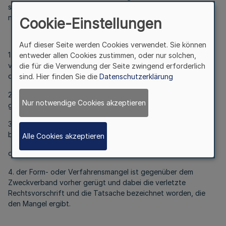
seit dieser Bekanntmachung gemäß § 7 Abs. 6 Satz 1 GO NW
nicht mehr geltend gemacht werden kann, es sei denn:
Cookie-Einstellungen
Auf dieser Seite werden Cookies verwendet. Sie können
1. eine vorgeschriebene Genehmigung fehlt oder ein
entweder allen Cookies zustimmen, oder nur solchen,
vorgeschriebenes Anzeigeverfahren wurde nicht
die für die Verwendung der Seite zwingend erforderlich
durchgeführt,
sind. Hier finden Sie die
Datenschutzerklärung
2. diese Satzung ist nicht ordnungsgemäß öffentlich bekannt
Nur notwendige Cookies akzeptieren
gemacht worden,
3. der Verbandsvorsteher hat den Satzungsbeschluss vorher
beanstandet
Alle Cookies akzeptieren
oder
4. der Form- oder Verfahrensmangel ist gegenüber dem
Zweckverband vorher gerügt und dabei die verletzte
Rechtsvorschrift und die Tatsache bezeichnet worden, die
den Mangel ergibt.