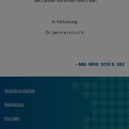
des Landes Nordrhein-Westfalen
In Vertretung
Dr. Jan H e i n i s c h
-
MBl. NRW. 2019 S. 382
Grundsätzliches
Redaktion
Kontakt