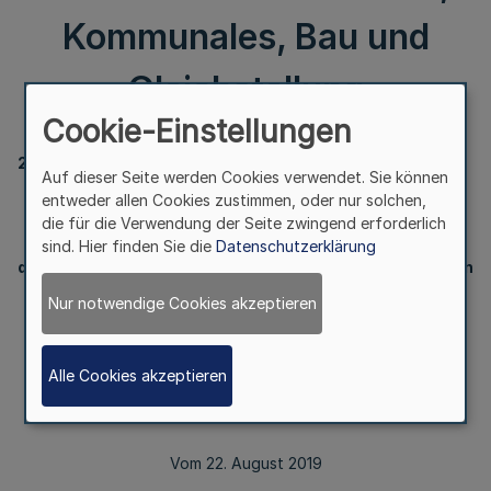
Kommunales, Bau und
Gleichstellung
Cookie-Einstellungen
232
Auf dieser Seite werden Cookies verwendet. Sie können
entweder allen Cookies zustimmen, oder nur solchen,
die für die Verwendung der Seite zwingend erforderlich
Bekanntmachung
sind. Hier finden Sie die
Datenschutzerklärung
des Verwaltungsabkommens zwischen Bund und Ländern
zur Übertragung von weiteren Aufgaben auf das
Nur notwendige Cookies akzeptieren
Deutsche Institut für Bautechnik (DIBt)
Bekanntmachung des Ministeriums für Heimat, Kommunales,
Alle Cookies akzeptieren
Bau und Gleichstellung
Vom 22. August 2019