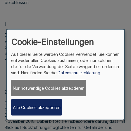
beschlossen:
1
Die Konferenz der Innenminister und -senatoren der Länder
Cookie-Einstellungen
verlängert den Abschiebungsstopp nach Syrien auf der
Grundlage des § 60a des Aufenthaltsgesetzes bis
30. Juni 2019 und bittet den Bundesminister des Innern, für
Auf dieser Seite werden Cookies verwendet. Sie können
Bau und Heimat um die Erteilung des Einvernehmens.
entweder allen Cookies zustimmen, oder nur solchen,
die für die Verwendung der Seite zwingend erforderlich
sind. Hier finden Sie die
Datenschutzerklärung
Nur notwendige Cookies akzeptieren
2
Die Konferenz der Innenminister und -senatoren der Länder
Alle Cookies akzeptieren
bittet die Bundesregierung um eine Fortschreibung der
Bewertung der Lage in der Arabischen Republik Syrien vom
November 2018. Dabei bittet sie insbesondere darum, dass mit
Blick auf Rückführungsmöglichkeiten für Gefährder und