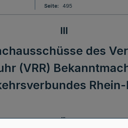
Seite
495
III
Fachausschüsse des Ve
uhr (VRR) Bekanntmac
kehrsverbundes Rhein-
III.