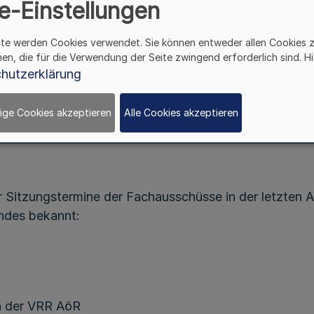
e-Einstellungen
Sitzungen der Fachausschüsse
ite werden Cookies verwendet. Sie können entweder allen Cookies 
des Verkehrsverbundes Rhein-Ruhr (VRR)
hen, die für die Verwendung der Seite zwingend erforderlich sind. Hi
hutzerklärung
Bekanntmachung des Verkehrsverbundes Rhein-Ruhr
ige Cookies akzeptieren
Alle Cookies akzeptieren
Vom 16. September
 Sitzungstermine der Fachausschüsse in der letzten A
ndes bekannt:
en der VRR AöR