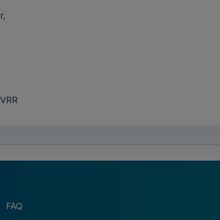
r,
 VRR
FAQ