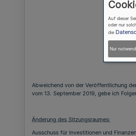
Cooki
Auf dieser Se
oder nur solc
Datensc
die
Nur notwend
Abweichend von der Veröffentlichung der
vom 13. September 2019, gebe ich Folge
Änderung des Sitzungsraumes:
Ausschuss für Investitionen und Finanz