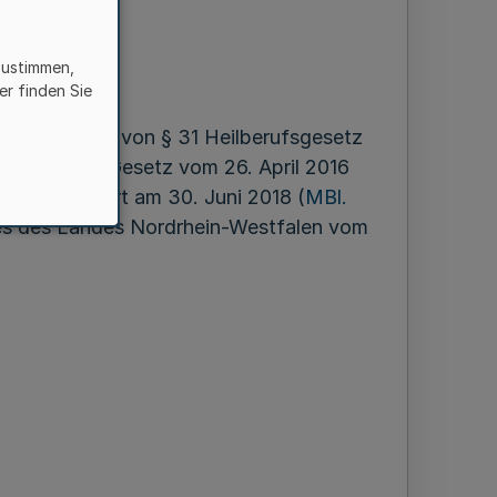
zustimmen,
er finden Sie
19 aufgrund von § 31 Heilberufsgesetz
dert durch Gesetz vom 26. April 2016
etzt geändert am 30. Juni 2018 (
MBl.
ales des Landes Nordrhein-Westfalen vom