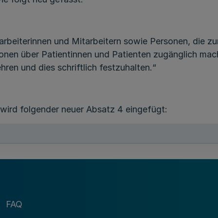
tarbeiterinnen und Mitarbeitern sowie Personen, die zu
tionen über Patientinnen und Patienten zugänglich mach
ren und dies schriftlich festzuhalten.“
wird folgender neuer Absatz 4 eingefügt:
Mitarbeitern von Dienstleistungsunternehmen sowie so
Ärzte zur Offenbarung befugt, soweit dies für die Ina
FAQ