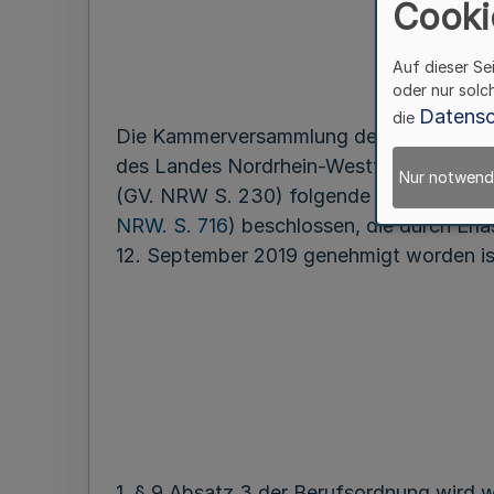
Cooki
Auf dieser Se
oder nur solc
Datensc
die
Die Kammerversammlung der Ärztekammer 
des Landes Nordrhein-Westfalen (HeilBe
Nur notwend
(GV. NRW S. 230) folgende Änderung der 
NRW. S. 716
) beschlossen, die durch Erl
12. September 2019 genehmigt worden is
1. § 9 Absatz 3 der Berufsordnung wird w