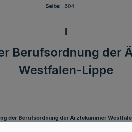
Seite
604
I
er Berufsordnung der 
Westfalen-Lippe
ng der Berufsordnung der Ärztekammer Westfale