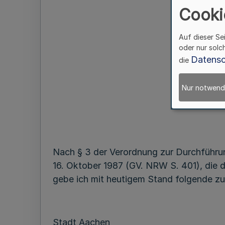
Cooki
Auf dieser Se
oder nur solc
Datensc
die
Nur notwend
Nach § 3 der Verordnung zur Durchführun
16. Oktober 1987 (GV. NRW S. 401), die 
gebe ich mit heutigem Stand folgende z
Stadt Aachen