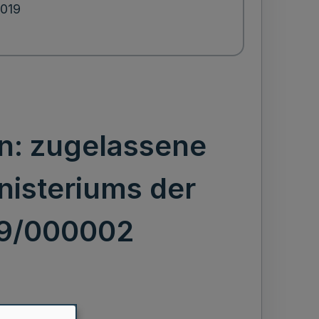
2019
n: zugelassene
isteriums der
19/000002