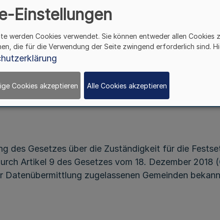
e-Einstellungen
zugelassene Gemeinden
ite werden Cookies verwendet. Sie können entweder allen Cookies 
Bekanntmachung des Ministeriums der Finanzen
hen, die für die Verwendung der Seite zwingend erforderlich sind. Hi
- O 2276 - 000003 2019/000002
hutzerklärung
Vom 10. Oktober 2019
ige Cookies akzeptieren
Alle Cookies akzeptieren
g des Gesetzes über die Zuständigkeit für die Fests
durch Artikel 9 des Gesetzes vom 18. Dezember 2018 (
ur Datenübermittlung zugelassenen Gemeinden bekann