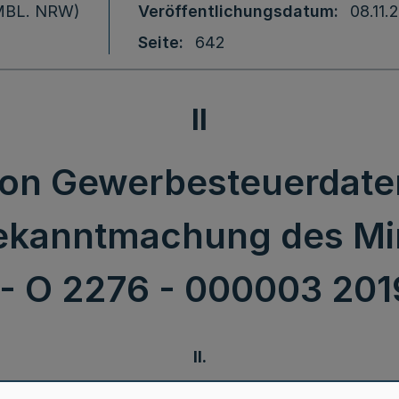
 (MBL. NRW)
Veröffentlichungsdatum
08.11.
Seite
642
II
von Gewerbesteuerdate
kanntmachung des Min
 - O 2276 - 000003 20
II.
Übermittlung von Gewerbesteuerdaten: