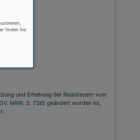
zustimmen,
er finden Sie
etzung und Erhebung der Realsteuern vom
GV. NRW. S. 738
) geändert worden ist,
t: