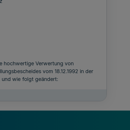
z
ie hochwertige Verwertung von
llungsbescheides vom 18.12.1992 in der
 und wie folgt geändert:
dass sie oder die von ihr Beauftragten die
 den Vorgaben nach § 22 Absatz 2
lichen Entsorgungsträgern oder den