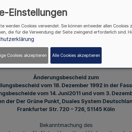
. 720 – 726, 51145 Köl
e-Einstellungen
desamtes für Natur, Um
ite werden Cookies verwendet. Sie können entweder allen Cookies 
hen, die für die Verwendung der Seite zwingend erforderlich sind. Hi
Verbraucherschutz
hutzerklärung
ige Cookies akzeptieren
Alle Cookies akzeptieren
III.
Änderungsbescheid zum
llungsbescheid vom 18. Dezember 1992 in der Fas
gsbescheide vom 14. Juni2011 und vom 3. Dezem
n der Der Grüne Punkt, Duales System Deutschl
Frankfurter Str. 720 – 726, 51145 Köln
Bekanntmachung des