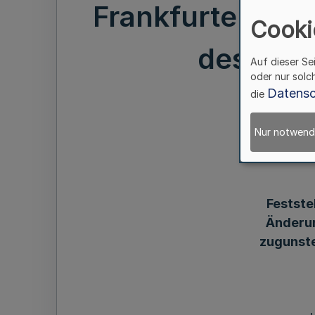
Frankfurter Str
Cooki
des Lan
Auf dieser Se
oder nur solc
Datensc
die
Nur notwend
Festste
Änderun
zugunste