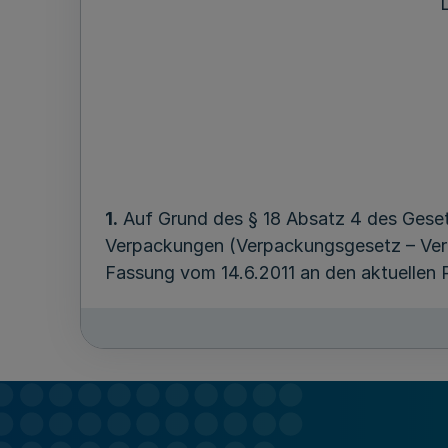
1.
Auf Grund des § 18 Absatz 4 des Geset
Verpackungen (Verpackungsgesetz – Verpac
Fassung vom 14.6.2011 an den aktuellen 
Die Systembetreiberin hat eine angemessen
Pflichten nach dem VerpackG, aus der A
VerpackG nicht, nicht vollständig oder n
zuständigen Behörden dadurch zusätzliche