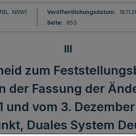
 (MBL. NRW)
Veröffentlichungsdatum
19.11.
Seite
653
III
id zum Feststellungs
n der Fassung der Än
11 und vom 3. Dezember
unkt, Duales System D