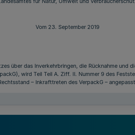
Landesamtes für Natur, Umwelt und Verbraucherschut
Vom 23. September 2019
zes über das Inverkehrbringen, die Rücknahme und d
kG), wird Teil Teil A. Ziff. II. Nummer 9 des Festste
Rechtsstand – Inkrafttreten des VerpackG – angepasst
e, insolvenzfeste Sicherheit für den Fall zu leisten, 
bstimmungsvereinbarung nach § 22 Absatz 1 oder aus
icht ordnungsgemäß erfüllen und den öffentlich-recht
 Kosten oder finanzielle Verluste entstehen.