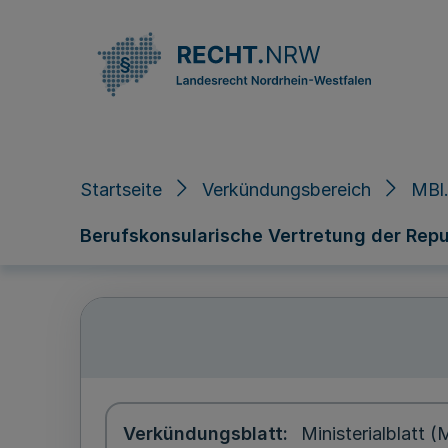
Direkt zum Inhalt
Startseite
Verkündungsbereich
MBl.
Berufskonsularische Vertretung der Repub
Verkündungsblatt
Ministerialblatt