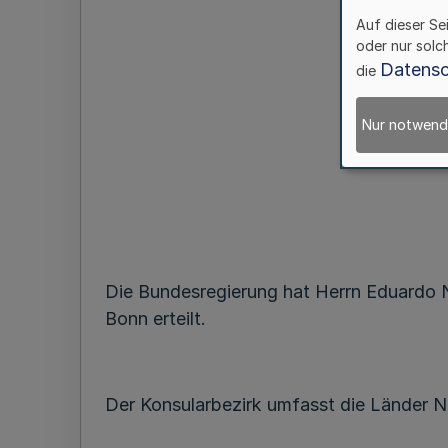
Auf dieser Se
oder nur solc
Datensc
die
Nur notwend
Die Bundesregierung hat Herrn Eduardo 
Bonn erteilt.
Der Konsularbezirk umfasst die Länder N