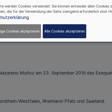
ite werden Cookies verwendet. Sie können entweder allen Cookies 
hen, die für die Verwendung der Seite zwingend erforderlich sind. Hi
Bekanntmachung des Ministerpräsidenten
hutzerklärung
– M 2 – 01.10 – 1/19 –
ige Cookies akzeptieren
Alle Cookies akzeptieren
Vom 28. Oktober 2019
Nazareno Muñoz am 23. September 2019 das Exequatur 
ordrhein-Westfalen, Rheinland-Pfalz und Saarland.