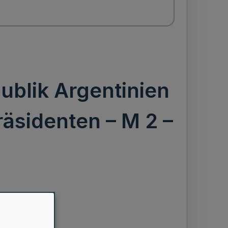
ublik Argentinien
äsidenten – M 2 –