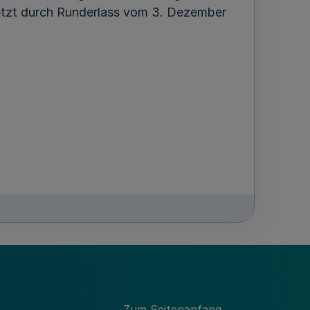
letzt durch Runderlass vom 3. Dezember
-
MBl. NRW. 2019 S. 779
Zum Seitenanfang