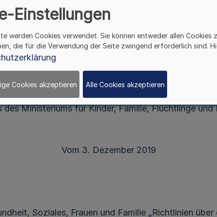
e-Einstellungen
ite werden Cookies verwendet. Sie können entweder allen Cookies 
hen, die für die Verwendung der Seite zwingend erforderlich sind. Hi
Änderung der Richtlinien
hutzerklärung
über die Gewährung von Zuwendungen zur
Förderung der Verbraucherinsolvenzberatung
ige Cookies akzeptieren
Alle Cookies akzeptieren
 des Ministeriums für Kinder, Familie, Flüchtlinge und 
Vom 3. Dezember 2019
undheit, Soziales, Frauen und Familie „Richtlinien ü