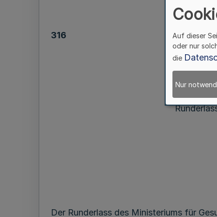
Cooki
316
Auf dieser Se
oder nur solc
Datensc
die
Nur notwend
Runderlass
Der Runderlass des Ministeriums für Ges