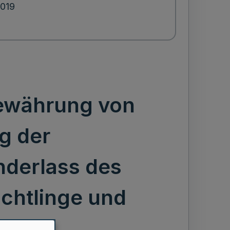
2019
Gewährung von
g der
nderlass des
üchtlinge und