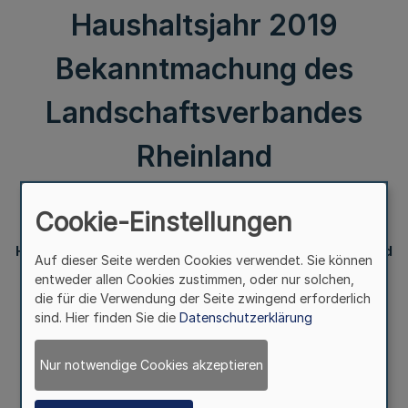
Haushaltsjahr 2019
Bekanntmachung des
Landschaftsverbandes
Rheinland
Cookie-Einstellungen
III.
Haushaltssatzung des Landschaftsverbandes Rheinland
Auf dieser Seite werden Cookies verwendet. Sie können
für das Haushaltsjahr 2019
entweder allen Cookies zustimmen, oder nur solchen,
die für die Verwendung der Seite zwingend erforderlich
Bekanntmachung des Landschaftsverbandes Rheinland
sind. Hier finden Sie die
Datenschutzerklärung
Nur notwendige Cookies akzeptieren
Vom 5. Februar 2019