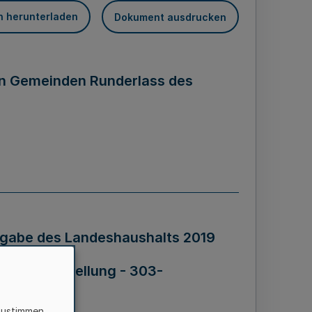
n herunterladen
Dokument ausdrucken
n Gemeinden Runderlass des
gabe des Landeshaushalts 2019
d Gleichstellung - 303-
 2 -
zustimmen,