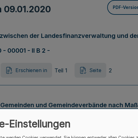
m
09.01.2020
PDF-Versio
zwischen der Landesfinanzverwaltung und de
- 00001 - II B 2 -
Teil 1
2
Erschienen in
Seite
 Gemeinden und Gemeindeverbände nach Maß
inisteriums für Heimat, Kommunales, Bau un
e-Einstellungen
steriums der Finanzen - KomF - 5010 - 19 – VI B
ite werden Cookies verwendet. Sie können entweder allen Cookies 