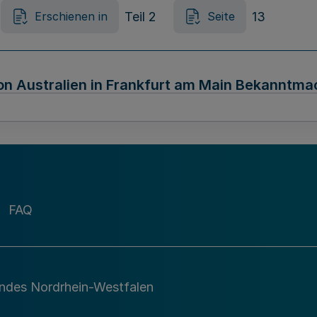
Teil 2
13
Erschienen in
Seite
on Australien in Frankfurt am Main Bekanntma
Teil 2
13
Erschienen in
Seite
FAQ
r Föderativen Republik Brasilien in Frankfur
 1/19 –
andes Nordrhein-Westfalen
Teil 2
13
Erschienen in
Seite