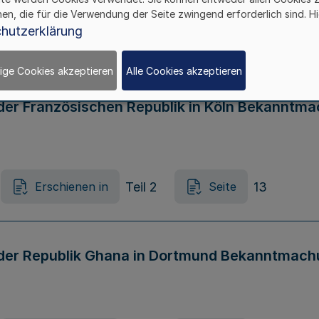
hen, die für die Verwendung der Seite zwingend erforderlich sind. Hi
hutzerklärung
Teil 2
2
Erschienen in
Seite
ige Cookies akzeptieren
Alle Cookies akzeptieren
der Französischen Republik in Köln Bekanntma
Teil 2
13
Erschienen in
Seite
der Republik Ghana in Dortmund Bekanntmachu