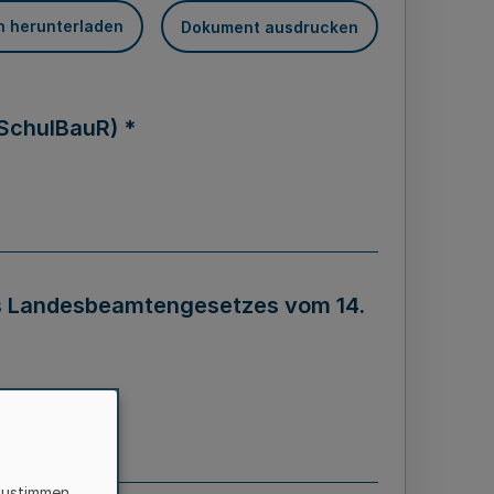
n herunterladen
Dokument ausdrucken
 SchulBauR) *
s Landesbeamtengesetzes vom 14.
zustimmen,