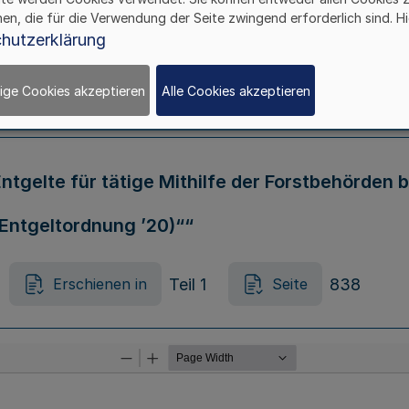
hen, die für die Verwendung der Seite zwingend erforderlich sind. Hi
lasses „Förderung des Täter-Opfer-Ausglei
hutzerklärung
ige Cookies akzeptieren
Alle Cookies akzeptieren
Teil 1
835
Erschienen in
Seite
ntgelte für tätige Mithilfe der Forstbehörden 
Entgeltordnung ’20)““
Teil 1
838
Erschienen in
Seite