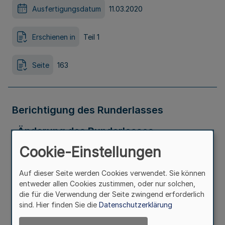
Ausfertigungsdatum
11.03.2020
Erschienen in
Teil 1
Seite
163
Berichtigung des Runderlasses
„Änderung des Runderlasses
Cookie-Einstellungen
„Modernisierungsrichtlinie““ vom 4.
Februar 2020
Auf dieser Seite werden Cookies verwendet. Sie können
entweder allen Cookies zustimmen, oder nur solchen,
die für die Verwendung der Seite zwingend erforderlich
Ausfertigungsdatum
13.03.2020
sind. Hier finden Sie die
Datenschutzerklärung