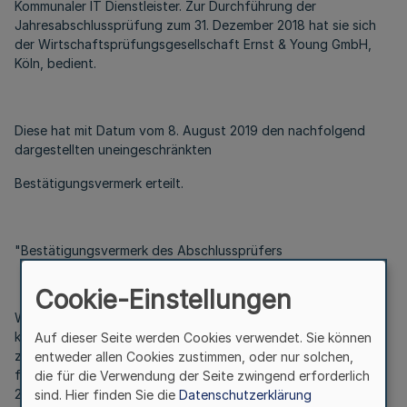
Kommunaler IT Dienstleister. Zur Durchführung der
Jahresabschlussprüfung zum 31. Dezember 2018 hat sie sich
der Wirtschaftsprüfungsgesellschaft Ernst & Young GmbH,
Köln, bedient.
Diese hat mit Datum vom 8. August 2019 den nachfolgend
dargestellten uneingeschränkten
Bestätigungsvermerk erteilt.
"Bestätigungsvermerk des Abschlussprüfers
Cookie-Einstellungen
Wir haben den Jahresabschluss des KDN – Dachverband
kommunaler IT-Dienstleister, Köln, - bestehend aus der Bilanz
Auf dieser Seite werden Cookies verwendet. Sie können
zum 31. Dezember 2018 und der Gewinn- und Verlustrechnung
entweder allen Cookies zustimmen, oder nur solchen,
für das Wirtschaftsjahr vom 1. Januar bis zum 31. Dezember
die für die Verwendung der Seite zwingend erforderlich
2018 sowie dem Anhang, einschließlich der Darstellung der
sind. Hier finden Sie die
Datenschutzerklärung