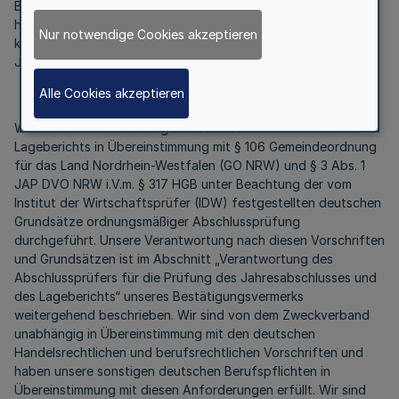
Bilanzierungs- und Bewertungsmethoden - geprüft. Darüber
hinaus haben wir den Lagebericht des KDN – Dachverband
Nur notwendige Cookies akzeptieren
kommunaler IT-Dienstleister für das Wirtschaftsjahr vom 1.
Januar bis zum 31. Dezember 2018 geprüft.
Alle Cookies akzeptieren
Wir haben unsere Prüfung des Jahresabschlusses und des
Lageberichts in Übereinstimmung mit § 106 Gemeindeordnung
für das Land Nordrhein-Westfalen (GO NRW) und § 3 Abs. 1
JAP DVO NRW i.V.m. § 317 HGB unter Beachtung der vom
Institut der Wirtschaftsprüfer (IDW) festgestellten deutschen
Grundsätze ordnungsmäßiger Abschlussprüfung
durchgeführt. Unsere Verantwortung nach diesen Vorschriften
und Grundsätzen ist im Abschnitt „Verantwortung des
Abschlussprüfers für die Prüfung des Jahresabschlusses und
des Lageberichts“ unseres Bestätigungsvermerks
weitergehend beschrieben. Wir sind von dem Zweckverband
unabhängig in Übereinstimmung mit den deutschen
Handelsrechtlichen und berufsrechtlichen Vorschriften und
haben unsere sonstigen deutschen Berufspflichten in
Übereinstimmung mit diesen Anforderungen erfüllt. Wir sind