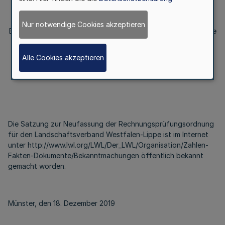
für den Landschaftsverband Westfalen-Lippe
Nur notwendige Cookies akzeptieren
Bekanntmachung des Landschaftsverbandes Westfalen-Lippe
Alle Cookies akzeptieren
Vom 18. Dezember 2019
Die Satzung zur Neufassung der Rechnungsprüfungsordnung
für den Landschaftsverband Westfalen-Lippe ist im Internet
unter http://www.lwl.org/LWL/Der_LWL/Organisation/Zahlen-
Fakten-Dokumente/Bekanntmachungen öffentlich bekannt
gemacht worden.
Münster, den 18. Dezember 2019