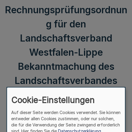
Rechnungsprüfungsordnun
g für den
Landschaftsverband
Westfalen-Lippe
Bekanntmachung des
Landschaftsverbandes
Westfalen-Lippe
Cookie-Einstellungen
Auf dieser Seite werden Cookies verwendet. Sie können
III.
entweder allen Cookies zustimmen, oder nur solchen,
die für die Verwendung der Seite zwingend erforderlich
Satzung
sind. Hier finden Sie die
Datenschutzerklärung
zur Neufassung der Rechnungsprüfungsordnung