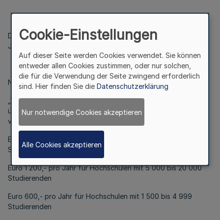
Artikel 1
Cookie-Einstellungen
Die Gebührenordnung der Stiftung Akkreditierungsrat vom 11.
Juli 2018 (
MBl. NRW. S. 418
) wird wie folgt geändert:
Auf dieser Seite werden Cookies verwendet. Sie können
entweder allen Cookies zustimmen, oder nur solchen,
die für die Verwendung der Seite zwingend erforderlich
Nummer 1.1 der Anlage wird wie folgt neu gefasst:
sind. Hier finden Sie die
Datenschutzerklärung
„1.1 Grundgebühren (Grundpauschale) für Hochschulen
[1]
, die
über mindestens einen aktuell akkreditierten Studiengang
Nur notwendige Cookies akzeptieren
verfügen:
Euro 2 400,- pro Jahr für Hochschulen mit mehr als 20 000
Alle Cookies akzeptieren
Studierenden
Euro 1 200,- pro Jahr für Hochschulen mit 5 000 bis 20 000
Studierenden
Euro 600,- pro Jahr für Hochschulen mit 1 500 bis 4 999
Studierenden