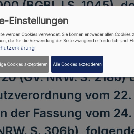
00 (BGBl. I S. 1045), d
e-Einstellungen
setzes vom 27. März 2020
ite werden Cookies verwendet. Sie können entweder allen Cookies 
n ist, in Verbindung m
hen, die für die Verwendung der Seite zwingend erforderlich sind. Hi
hutzerklärung
nfektionsschutz- und B
ige Cookies akzeptieren
Alle Cookies akzeptieren
020 (GV. NRW. S. 218b) 
tzverordnung vom 22.
in der Fassung vom 24.
NRW. S. 306b), folgend