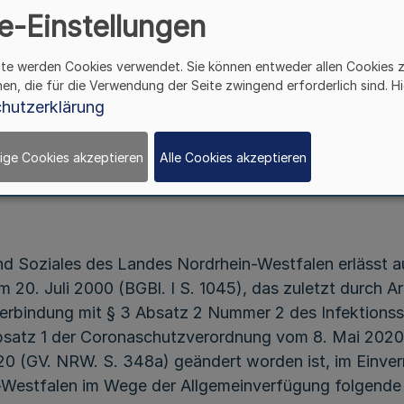
e-Einstellungen
 von Lehr- und Praxisveranstaltungen sowie Prü
ite werden Cookies verwendet. Sie können entweder allen Cookies 
Hochschulen im Land Nordrhein-Westfalen
hen, die für die Verwendung der Seite zwingend erforderlich sind. Hi
hutzerklärung
Allgemeinverfügung des Ministeriums für Arbeit,
Gesundheit und Soziales
ige Cookies akzeptieren
Alle Cookies akzeptieren
Vom 2. Juni 2020
und Soziales des Landes Nordrhein-Westfalen erlässt a
 20. Juli 2000 (BGBl. I S. 1045), das zuletzt durch 
n Verbindung mit § 3 Absatz 2 Nummer 2 des Infektion
bsatz 1 der Coronaschutzverordnung vom 8. Mai 2020 
20 (GV. NRW. S. 348a) geändert worden ist, im Einver
Westfalen im Wege der Allgemeinverfügung folgende