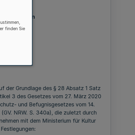
fungen an den
zustimmen,
er finden Sie
uf der Grundlage des § 28 Absatz 1 Satz
Artikel 3 des Gesetzes vom 27. März 2020
sschutz- und Befugnisgesetzes vom 14.
(GV. NRW. S. 340a), die zuletzt durch
nehmen mit dem Ministerium für Kultur
 Festlegungen: