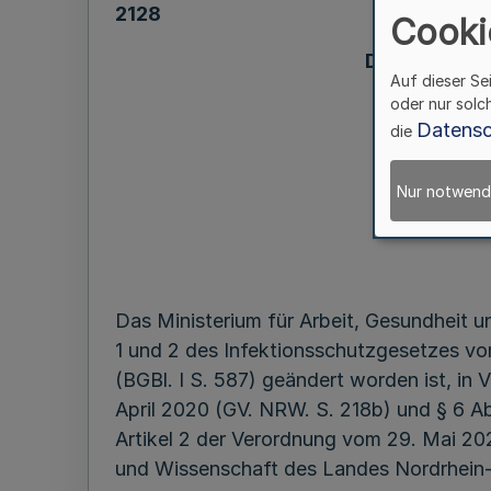
2128
Cooki
Durchführung
Auf dieser Se
oder nur solc
Datensc
die
Nur notwend
Das Ministerium für Arbeit, Gesundheit 
1 und 2 des Infektionsschutzgesetzes vom
(BGBl. I S. 587) geändert worden ist, i
April 2020 (GV. NRW. S. 218b) und § 6 A
Artikel 2 der Verordnung vom 29. Mai 20
und Wissenschaft des Landes Nordrhein-