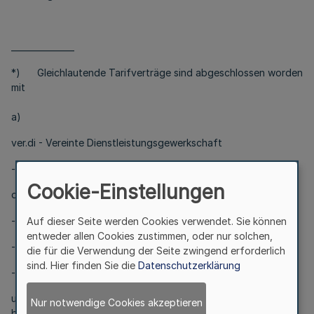
_______________
*) Gleichlautende Tarifverträge sind abgeschlossen worden
mit
a)
ver.di - Vereinte Dienstleistungsgewerkschaft
- Bundesvorstand -,
Cookie-Einstellungen
diese zugleich handelnd für
- Gewerkschaft der Polizei,
Auf dieser Seite werden Cookies verwendet. Sie können
entweder allen Cookies zustimmen, oder nur solchen,
- Industriegewerkschaft Bauen-Agrar-Umwelt,
die für die Verwendung der Seite zwingend erforderlich
sind. Hier finden Sie die
Datenschutzerklärung
- Gewerkschaft Erziehung und Wissenschaft,
und
Nur notwendige Cookies akzeptieren
b) mit dbb beamtenbund und tarifunion.