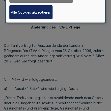
Alle Cookies akzeptieren
§ 1
Änderung des TVA-L Pflege
Der Tarifvertrag für Auszubildende der Länder in
Pflegeberufen (TVA-L Pflege) vom 12. Oktober 2006, zuletzt
geändert durch den Änderungstarifvertrag Nr. 9 vom 2. März
2019, wird wie folgt geändert:
1. § 1 wird wie folgt geändert:
a) Absatz 1 Satz 1 wird wie folgt gefasst:
„Dieser Tarifvertrag gilt für Auszubildende nach dem Gesetz
über die Pflegeberufe sowie für Schülerinnen/Schüler in der
Gesundheits- und Krankenpflege, Gesundheits- und