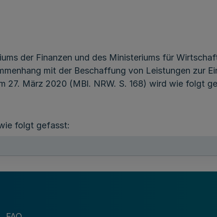
ms der Finanzen und des Ministeriums für Wirtschaft,
menhang mit der Beschaffung von Leistungen zur E
 27. März 2020 (MBl. NRW. S. 168) wird wie folgt ge
wie folgt gefasst:
ist weiterhin sicherzustellen, dass die öffentliche Ve
n zum Zwecke des Gesundheitsschutzes und zur Aufrec
r „bis zum 30. Juni 2020“ gestrichen.
FAQ