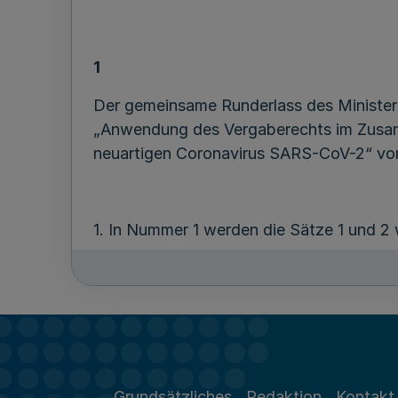
1
Der gemeinsame Runderlass des Ministeriu
„Anwendung des Vergaberechts im Zusam
neuartigen Coronavirus SARS-CoV-2“ vom
1. In Nummer 1 werden die Sätze 1 und 2 
„Mit Blick auf die pandemische Situation 
handlungsfähig bleibt und Beschaffunge
und effizient abgewickelt werden.“
2. In Nummer 2.1 Satz 1 werden die Wörte
Grundsätzliches
Redaktion
Kontakt