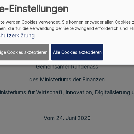
e-Einstellungen
Änderung des Runderlasses
ite werden Cookies verwendet. Sie können entweder allen Cookies 
„Anwendung des Vergaberechts im Zusammenhan
hen, die für die Verwendung der Seite zwingend erforderlich sind. Hi
eschaffung von Leistungen zur Eindämmung der A
hutzerklärung
des neuartigen Coronavirus SARS-CoV-2“
ige Cookies akzeptieren
Alle Cookies akzeptieren
Gemeinsamer Runderlass
des Ministeriums der Finanzen
nisteriums für Wirtschaft, Innovation, Digitalisierung 
Vom 24. Juni 2020