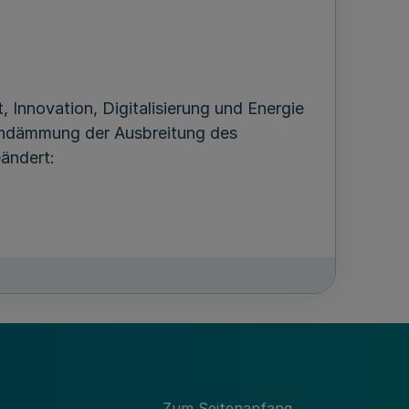
 Innovation, Digitalisierung und Energie
indämmung der Ausbreitung des
ändert:
rwaltung in Nordrhein-Westfalen
hterhaltung des Dienstbetriebes schnell
Zum Seitenanfang