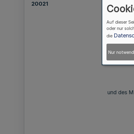
20021
Cooki
Auf dieser Se
oder nur solc
mit der B
Datensc
die
Nur notwend
und des Mi