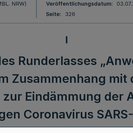
 (MBL. NRW)
Veröffentlichungsdatum
03.07
Seite
326
I
es Runderlasses „An
im Zusammenhang mit 
 zur Eindämmung der 
igen Coronavirus SARS