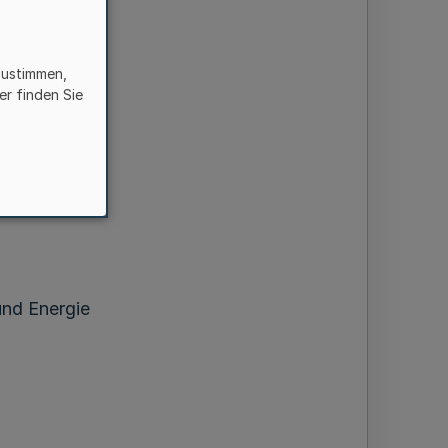
zustimmen,
g
er finden Sie
usbreitung
und Energie