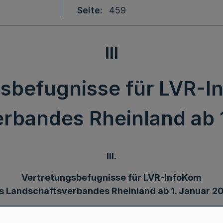
Seite
459
III
gsbefugnisse für LVR-I
rbandes Rheinland ab 
III.
Vertretungsbefugnisse für LVR-InfoKom
s Landschaftsverbandes Rheinland ab 1. Januar 2