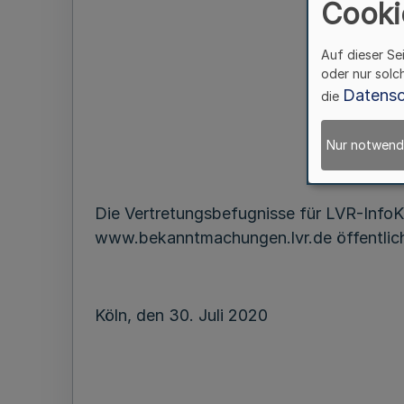
Cooki
Auf dieser Se
oder nur solc
Datensc
die
Nur notwend
Die Vertretungsbefugnisse für LVR-InfoK
www.bekanntmachungen.lvr.de öffentlic
Köln, den 30. Juli 2020