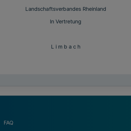
Landschaftsverbandes Rheinland
In Vertretung
L i m b a c h
FAQ