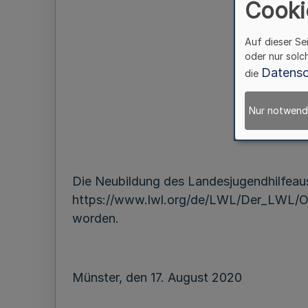
Cooki
Auf dieser Se
oder nur solc
Datensc
die
Nur notwend
Die Neubildung des Landesjugendhilfeau
https://www.lwl.org/de/LWL/Der_LWL/O
worden.
Münster, den 17. August 2020