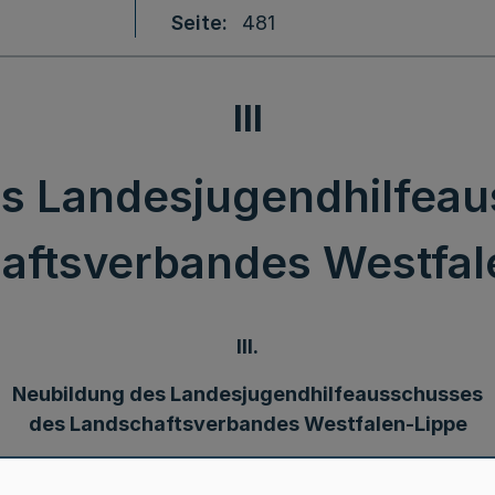
Seite
481
III
s Landesjugendhilfea
aftsverbandes Westfal
III.
Neubildung des Landesjugendhilfeausschusses
des Landschaftsverbandes Westfalen-Lippe