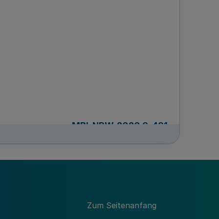
-
MBl. NRW. 2020 S. 481
Zum Seitenanfang