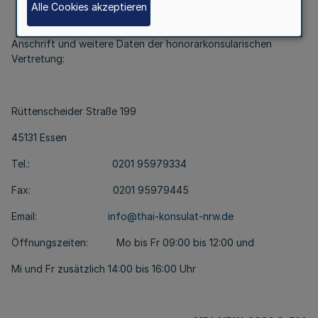
Alle Cookies akzeptieren
Anschrift und weitere Daten der honorarkonsularischen
Vertretung:
Rüttenscheider Straße 199
45131 Essen
Tel.: 0201 95979334
Fax: 0201 95979445
Email:
info@thai-konsulat-nrw.de
Öffnungszeiten: Mo bis Fr 09:00 bis 12:00 und
Mi und Fr zusätzlich 14:00 bis 16:00 Uhr