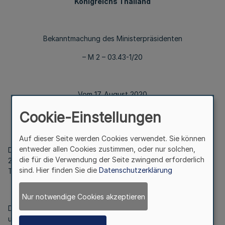
Königreichs Thailand
Bekanntmachung des Ministerpräsidenten
– M 2 – 03.43-1/20
Vom 17. August 2020
Cookie-Einstellungen
Auf dieser Seite werden Cookies verwendet. Sie können
entweder allen Cookies zustimmen, oder nur solchen,
Die Bundesregierung hat Herrn Klaus Sälzer am 12. August
die für die Verwendung der Seite zwingend erforderlich
2020 das Exequatur als Honorarkonsul des Königreichs
sind. Hier finden Sie die
Datenschutzerklärung
Thailand in Essen erteilt.
Nur notwendige Cookies akzeptieren
Der Konsularbezirk umfasst die Länder Nordrhein-Westfalen
und Niedersachsen.