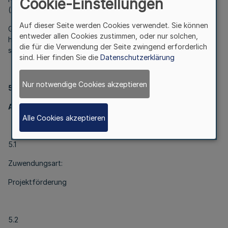
Cookie-Einstellungen
(ANBest-P) werden ausgeschlossen.
Auf dieser Seite werden Cookies verwendet. Sie können
Gemäß Nummer 1.3.2 VV zu § 44 LHO NRW wird darauf
entweder allen Cookies zustimmen, oder nur solchen,
hingewiesen, dass mit dieser Regelung kein Anspruch auf eine
die für die Verwendung der Seite zwingend erforderlich
spätere Förderung des Projekts begründet wird.
sind. Hier finden Sie die
Datenschutzerklärung
Nur notwendige Cookies akzeptieren
5
Art und Umfang, Höhe der Zuwendung
Alle Cookies akzeptieren
5.1
Zuwendungsart:
Projektförderung
5.2