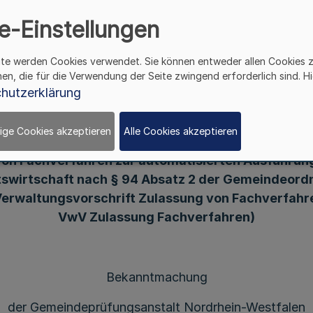
rschrift Zulassung vo
e-Einstellungen
 Zulassung Fachverfah
ite werden Cookies verwendet. Sie können entweder allen Cookies 
hen, die für die Verwendung der Seite zwingend erforderlich sind. Hi
hutzerklärung
ige Cookies akzeptieren
Alle Cookies akzeptieren
Verwaltungsvorschrift
von Fachverfahren zur automatisierten Ausführun
swirtschaft nach § 94 Absatz 2 der Gemeindeord
Verwaltungsvorschrift Zulassung von Fachverfahr
VwV Zulassung Fachverfahren)
Bekanntmachung
der Gemeindeprüfungsanstalt Nordrhein-Westfalen