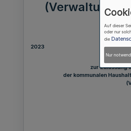
(Verwaltungsvo
Cooki
VwV
Auf dieser Se
oder nur solc
Datensc
die
2023
Nur notwend
zur Zulassung 
der kommunalen Haushalt
(