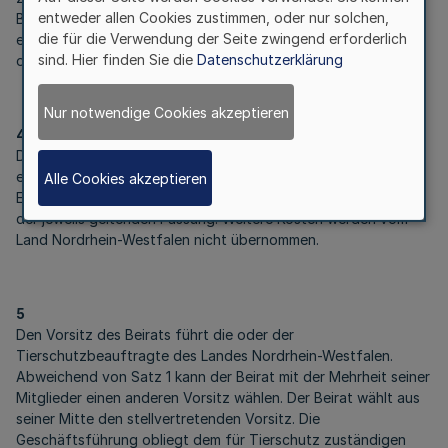
entweder allen Cookies zustimmen, oder nur solchen,
Berufungsperiode aus, so beruft das Ministerium
die für die Verwendung der Seite zwingend erforderlich
entsprechend der Vorgaben der Nummer 2 eine Nachfolgerin
sind. Hier finden Sie die
Datenschutzerklärung
oder einen Nachfolger für den Rest der Berufungsperiode.
Nur notwendige Cookies akzeptieren
4
Die Mitglieder des Beirats sind ehrenamtlich tätig. Sie erhalten
eine Entschädigung nach dem Ausschußmitglieder-
Alle Cookies akzeptieren
Entschädigungsgesetz vom 13. Mai 1958 (
GV. NRW. S. 193
) in
der jeweils geltenden Fassung. Weitere Kosten werden vom
Land Nordrhein-Westfalen nicht übernommen.
5
Den Vorsitz des Beirats führt die oder der
Tierschutzbeauftragte des Landes Nordrhein-Westfalen.
Abweichend von Satz 1 kann der Beirat mit der Mehrheit seiner
Mitglieder einen anderen Vorsitz wählen. Der Beirat wählt aus
seiner Mitte den stellvertretenden Vorsitz. Die
Geschäftsführung obliegt dem für Tierschutz zuständigen