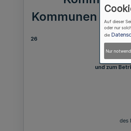
Cooki
Kommunen (Komm
Auf dieser Se
oder nur solc
Datensc
die
26
Nur notwend
über
und zum Betr
des 