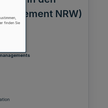
management NRW)
zustimmen,
er finden Sie
erung
nsmanagements
ation