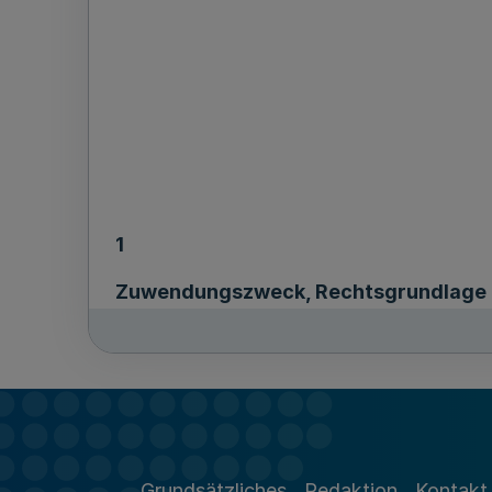
1
Zuwendungszweck, Rechtsgrundlage
1.1
Das Land gewährt nach der Maßgabe dies
Juni 2020 (MBl. NRW. S. 309), in der j
zur Implementierung und zum Betrieb ei
Grundsätzliches
Redaktion
Kontakt