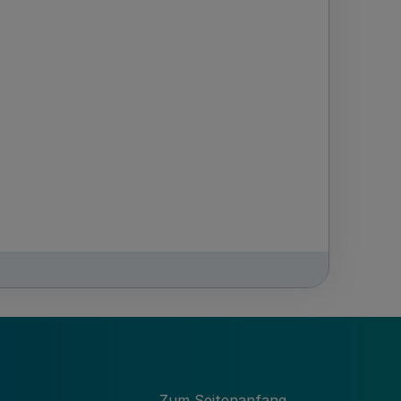
44 der Landeshaushaltsordnung vom 10.
mit Kommunalen Integrationszentren (KI)
ts.
Zum Seitenanfang