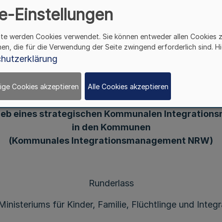
e-Einstellungen
unales Integrations
ite werden Cookies verwendet. Sie können entweder allen Cookies 
hen, die für die Verwendung der Seite zwingend erforderlich sind. Hi
hutzerklärung
Richtlinie
ige Cookies akzeptieren
Alle Cookies akzeptieren
 die Gewährung von Zuwendungen zur Implementi
ieb eines strategischen Kommunalen Integratio
in den Kommunen
(Kommunales Integrationsmanagement NRW)
Runderlass
Ministeriums für Kinder, Familie, Flüchtlinge und Integr