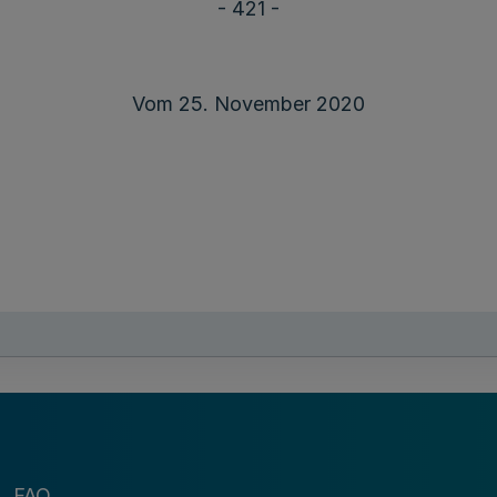
- 421 -
Vom 25. November 2020
er Richtlinie und der Verwaltungsvorschriften zu § 
eweils geltenden Fassung, Zuwendungen an Kommunen 
nes strategischen Kommunalen Integrationsmanagemen
FAQ