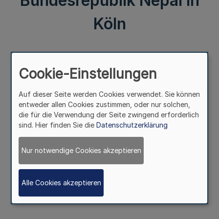
Bundesrepublik Nepal in
Köln
II.
Cookie-Einstellungen
Honorargeneralkonsularische Vertretung
der Demokratischen Bundesrepublik Nepal in Köln
Auf dieser Seite werden Cookies verwendet. Sie können
entweder allen Cookies zustimmen, oder nur solchen,
die für die Verwendung der Seite zwingend erforderlich
Bekanntmachung des Ministerpräsidenten
sind. Hier finden Sie die
Datenschutzerklärung
– M 2 – 435.1-1/01
Nur notwendige Cookies akzeptieren
Vom 11. November 2020
Alle Cookies akzeptieren