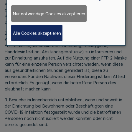
versagen. Der Zutritt ist ebenfalls zu versagen, soweit nach
dem Testkonzept der Einrichtung zusätzlich zum
Nur notwendige Cookies akzeptieren
Kurzscreening ein PoC-Test durchgeführt wird und dieser
positiv ausgefallen ist.
Alle Cookies akzeptieren
2. Die Besucherinnen und Besucher sind mindestens durch
Aushang über die aktuellen Hygienevorgaben (Tragen einer
FFP-2-Maske) innerhalb der Einrichtung, Nieshygiene,
Handdesinfektion, Abstandsgebot usw.) zu informieren und
zur Einhaltung anzuhalten. Auf die Nutzung einer FFP-2-Maske
kann für eine einzelne Person verzichtet werden, wenn diese
aus gesundheitlichen Gründen gehindert ist, diese zu
verwenden. Für den Nachweis dieser Hinderung ist kein Attest
erforderlich. Es genügt, wenn die betroffene Person dies
glaubhaft machen kann.
3. Besuche im Innenbereich unterbleiben, wenn und soweit in
der Einrichtung bei Bewohnern oder Beschäftigten eine
COVID-19-Infektion festgestellt wurde und die betroffenen
Personen noch nicht isoliert werden konnten oder nicht
bereits gesundet sind.