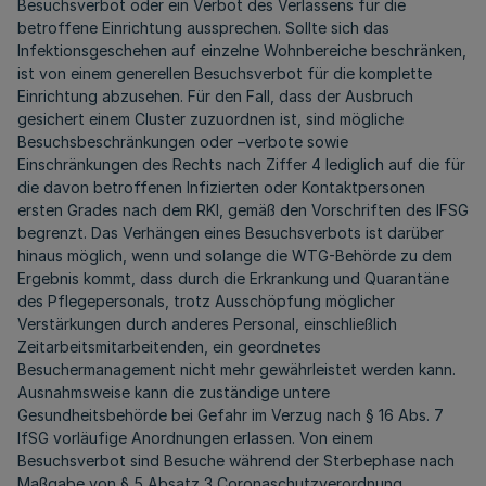
Besuchsverbot oder ein Verbot des Verlassens für die
betroffene Einrichtung aussprechen. Sollte sich das
Infektionsgeschehen auf einzelne Wohnbereiche beschränken,
ist von einem generellen Besuchsverbot für die komplette
Einrichtung abzusehen. Für den Fall, dass der Ausbruch
gesichert einem Cluster zuzuordnen ist, sind mögliche
Besuchsbeschränkungen oder –verbote sowie
Einschränkungen des Rechts nach Ziffer 4 lediglich auf die für
die davon betroffenen Infizierten oder Kontaktpersonen
ersten Grades nach dem RKI, gemäß den Vorschriften des IFSG
begrenzt. Das Verhängen eines Besuchsverbots ist darüber
hinaus möglich, wenn und solange die WTG-Behörde zu dem
Ergebnis kommt, dass durch die Erkrankung und Quarantäne
des Pflegepersonals, trotz Ausschöpfung möglicher
Verstärkungen durch anderes Personal, einschließlich
Zeitarbeitsmitarbeitenden, ein geordnetes
Besuchermanagement nicht mehr gewährleistet werden kann.
Ausnahmsweise kann die zuständige untere
Gesundheitsbehörde bei Gefahr im Verzug nach § 16 Abs. 7
IfSG vorläufige Anordnungen erlassen. Von einem
Besuchsverbot sind Besuche während der Sterbephase nach
Maßgabe von § 5 Absatz 3 Coronaschutzverordnung