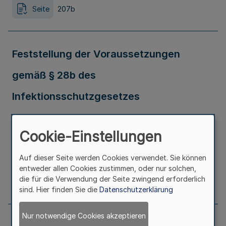
Seite
207b
Feststellung der Voraussetzungen
gemäß § 28b des
Infektionsschutzgesetzes
Ausfertigungsdatum
24.04.2021
Cookie-Einstellungen
Erschienen in
Teil 1
Auf dieser Seite werden Cookies verwendet. Sie können
entweder allen Cookies zustimmen, oder nur solchen,
die für die Verwendung der Seite zwingend erforderlich
Seite
210b
sind. Hier finden Sie die
Datenschutzerklärung
Nur notwendige Cookies akzeptieren