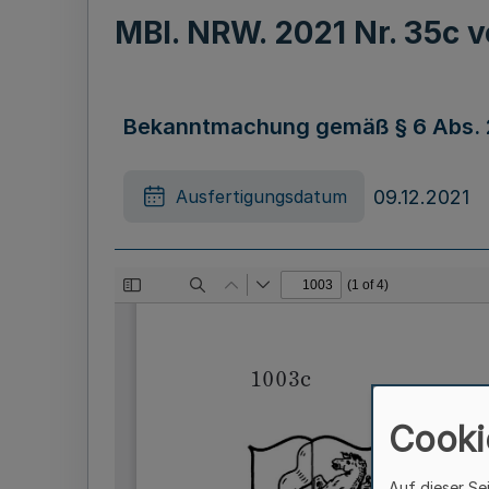
MBl. NRW. 2021 Nr. 35c
Bekanntmachung gemäß § 6 Abs. 
09.12.2021
Ausfertigungsdatum
Cooki
Auf dieser Se