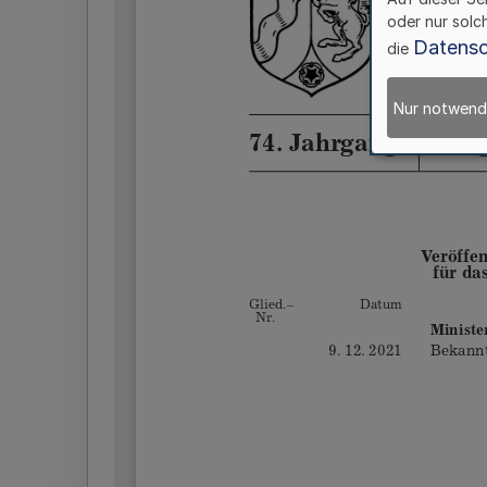
oder nur solc
Datensc
die
Nur notwend