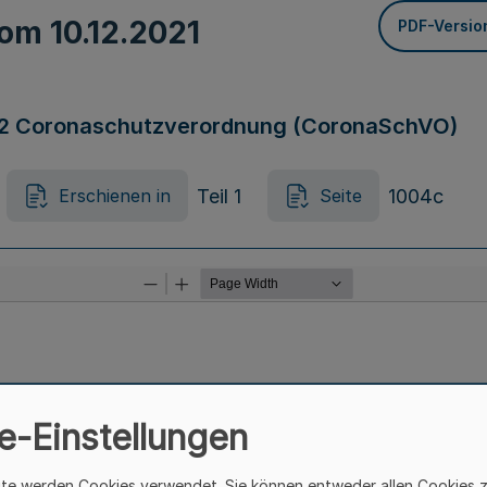
 vom
10.12.2021
PDF-Versio
2 Coronaschutzverordnung (CoronaSchVO)
Teil 1
1004c
Erschienen in
Seite
e-Einstellungen
ite werden Cookies verwendet. Sie können entweder allen Cookies 